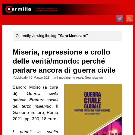
Currently viewing the tag:
"Sara Montinaro"
Miseria, repressione e crollo
delle verità/mondo: perché
parlare ancora di guerra civile
Pubblicato il
3 Marzo 2021
· in
il movimento reale
,
Segnalazioni
·
Sandro Moiso (a cura
di),
Guerra civile
globale. Fratture sociali
del terzo millennio
, Il
Galeone Editore, Roma
2021, pp. 390, 18 euro
I popoli in rivolta