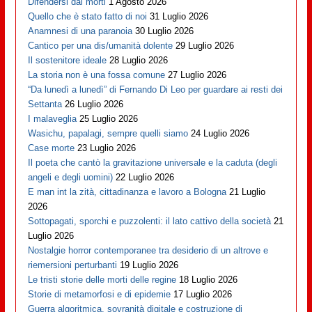
Difendersi dai morti
1 Agosto 2026
Quello che è stato fatto di noi
31 Luglio 2026
Anamnesi di una paranoia
30 Luglio 2026
Cantico per una dis/umanità dolente
29 Luglio 2026
Il sostenitore ideale
28 Luglio 2026
La storia non è una fossa comune
27 Luglio 2026
“Da lunedì a lunedì” di Fernando Di Leo per guardare ai resti dei
Settanta
26 Luglio 2026
I malaveglia
25 Luglio 2026
Wasichu, papalagi, sempre quelli siamo
24 Luglio 2026
Case morte
23 Luglio 2026
Il poeta che cantò la gravitazione universale e la caduta (degli
angeli e degli uomini)
22 Luglio 2026
E man int la zità, cittadinanza e lavoro a Bologna
21 Luglio
2026
Sottopagati, sporchi e puzzolenti: il lato cattivo della società
21
Luglio 2026
Nostalgie horror contemporanee tra desiderio di un altrove e
riemersioni perturbanti
19 Luglio 2026
Le tristi storie delle morti delle regine
18 Luglio 2026
Storie di metamorfosi e di epidemie
17 Luglio 2026
Guerra algoritmica, sovranità digitale e costruzione di