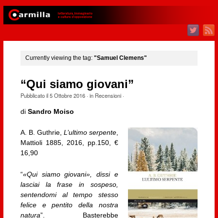
Currently viewing the tag:
"Samuel Clemens"
“Qui siamo giovani”
Pubblicato il
5 Ottobre 2016
· in
Recensioni
·
di
Sandro Moiso
A. B. Guthrie,
L’ultimo serpente
,
Mattioli 1885, 2016, pp.150, €
16,90
“
«Qui siamo giovani», dissi e
lasciai la frase in sospeso,
sentendomi al tempo stesso
felice e pentito della nostra
natura
”. Basterebbe