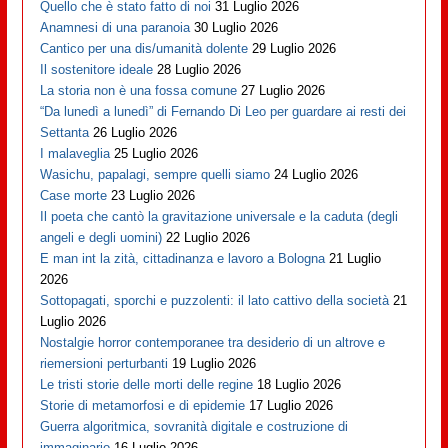
Quello che è stato fatto di noi
31 Luglio 2026
Anamnesi di una paranoia
30 Luglio 2026
Cantico per una dis/umanità dolente
29 Luglio 2026
Il sostenitore ideale
28 Luglio 2026
La storia non è una fossa comune
27 Luglio 2026
“Da lunedì a lunedì” di Fernando Di Leo per guardare ai resti dei
Settanta
26 Luglio 2026
I malaveglia
25 Luglio 2026
Wasichu, papalagi, sempre quelli siamo
24 Luglio 2026
Case morte
23 Luglio 2026
Il poeta che cantò la gravitazione universale e la caduta (degli
angeli e degli uomini)
22 Luglio 2026
E man int la zità, cittadinanza e lavoro a Bologna
21 Luglio
2026
Sottopagati, sporchi e puzzolenti: il lato cattivo della società
21
Luglio 2026
Nostalgie horror contemporanee tra desiderio di un altrove e
riemersioni perturbanti
19 Luglio 2026
Le tristi storie delle morti delle regine
18 Luglio 2026
Storie di metamorfosi e di epidemie
17 Luglio 2026
Guerra algoritmica, sovranità digitale e costruzione di
immaginario
16 Luglio 2026