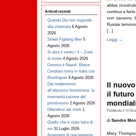
abbia ricostru
Articoli recenti
continui a farl
non saranno l
Quando Dio non risponde
Russia temono e
alla chiamata
6 Agosto
[...]
2026
Leggi →
Street Fighting Men
5
Agosto 2026
Si alza il vento / 4 – Zone
di morte
4 Agosto 2026
Genova è Napoli: Blaise
Cendrars torna in Italia con
Bourlinguer
4 Agosto 2026
Il nuovo
Dal modernismo
all’attivismo femminista: la
il futur
risemantizzazione del
mondial
primitivismo
2 Agosto 2026
Difendersi dai morti
1
Pubblicato il
10 Dic
Agosto 2026
di
Sandro Moi
Quello che è stato fatto di
noi
31 Luglio 2026
Mary Thompso
Anamnesi di una paranoia