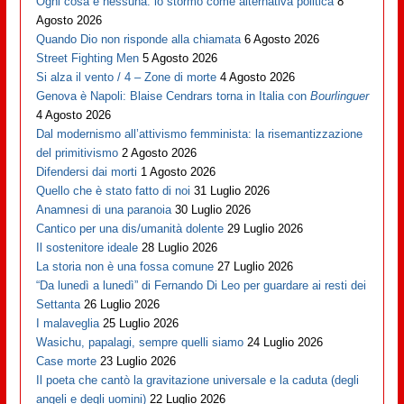
Ogni cosa e nessuna: lo stormo come alternativa politica
8
Agosto 2026
Quando Dio non risponde alla chiamata
6 Agosto 2026
Street Fighting Men
5 Agosto 2026
Si alza il vento / 4 – Zone di morte
4 Agosto 2026
Genova è Napoli: Blaise Cendrars torna in Italia con
Bourlinguer
4 Agosto 2026
Dal modernismo all’attivismo femminista: la risemantizzazione
del primitivismo
2 Agosto 2026
Difendersi dai morti
1 Agosto 2026
Quello che è stato fatto di noi
31 Luglio 2026
Anamnesi di una paranoia
30 Luglio 2026
Cantico per una dis/umanità dolente
29 Luglio 2026
Il sostenitore ideale
28 Luglio 2026
La storia non è una fossa comune
27 Luglio 2026
“Da lunedì a lunedì” di Fernando Di Leo per guardare ai resti dei
Settanta
26 Luglio 2026
I malaveglia
25 Luglio 2026
Wasichu, papalagi, sempre quelli siamo
24 Luglio 2026
Case morte
23 Luglio 2026
Il poeta che cantò la gravitazione universale e la caduta (degli
angeli e degli uomini)
22 Luglio 2026