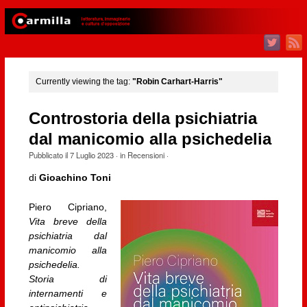
Currently viewing the tag:
"Robin Carhart-Harris"
Controstoria della psichiatria
dal manicomio alla psichedelia
Pubblicato il
7 Luglio 2023
· in
Recensioni
·
di
Gioachino Toni
Piero Cipriano,
Vita breve della
psichiatria dal
manicomio alla
psichedelia.
Storia di
internamenti e