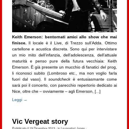
Keith Emerson: bentornati amici allo show che mai
finisce.
Il locale è il Live, di Trezzo sull’Adda. Ottimo
cartellone e acustica discreta. Sono qui per intervistare
un mio mito dell’infanzia, dell’adolescenza, dell’attuale
maturità e penso pure della futura vecchiaia: Keith
Emerson. È già presente un mucchio di fanatici del prog,
li riconosci subito (Lombroso etc., ma non voglio farla
fuori dal vaso). Il
soundcheck
è entusiasmante come
sarà poi il concerto, con parecchio repertorio dedicato ai
Nice, oltre che – ovviamente – agli Emerson, [...]
Leggi →
Vic Vergeat story
Pubblicato il
19 Dicembre 2013
· in
I suonatori Jones
·