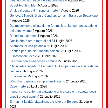
Quando Dio non risponde alla chiamata
6 Agosto 2026
Street Fighting Men
5 Agosto 2026
Si alza il vento / 4 – Zone di morte
4 Agosto 2026
Genova è Napoli: Blaise Cendrars torna in Italia con
Bourlinguer
4 Agosto 2026
Dal modernismo all’attivismo femminista: la risemantizzazione
del primitivismo
2 Agosto 2026
Difendersi dai morti
1 Agosto 2026
Quello che è stato fatto di noi
31 Luglio 2026
Anamnesi di una paranoia
30 Luglio 2026
Cantico per una dis/umanità dolente
29 Luglio 2026
Il sostenitore ideale
28 Luglio 2026
La storia non è una fossa comune
27 Luglio 2026
“Da lunedì a lunedì” di Fernando Di Leo per guardare ai resti dei
Settanta
26 Luglio 2026
I malaveglia
25 Luglio 2026
Wasichu, papalagi, sempre quelli siamo
24 Luglio 2026
Case morte
23 Luglio 2026
Il poeta che cantò la gravitazione universale e la caduta (degli
angeli e degli uomini)
22 Luglio 2026
E man int la zità, cittadinanza e lavoro a Bologna
21 Luglio
2026