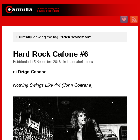
Currently viewing the tag:
"Rick Wakeman"
Hard Rock Cafone #6
Pubblicato il
15 Settembre 2016
· in
I suonatori Jones
·
di
Dziga Cacace
Nothing Swings Like 4/4 (John Coltrane)