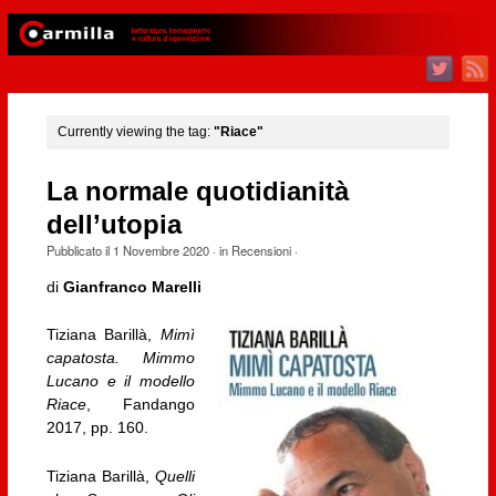
Currently viewing the tag:
"Riace"
La normale quotidianità
dell’utopia
Pubblicato il
1 Novembre 2020
· in
Recensioni
·
di
Gianfranco Marelli
Tiziana Barillà,
Mimì
capatosta. Mimmo
Lucano e il modello
Riace
, Fandango
2017, pp. 160.
Tiziana Barillà,
Quelli