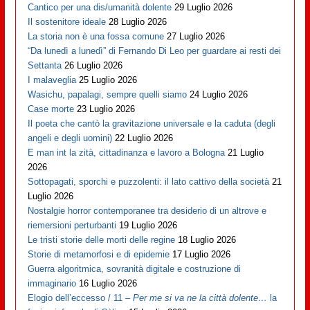
Cantico per una dis/umanità dolente
29 Luglio 2026
Il sostenitore ideale
28 Luglio 2026
La storia non è una fossa comune
27 Luglio 2026
“Da lunedì a lunedì” di Fernando Di Leo per guardare ai resti dei
Settanta
26 Luglio 2026
I malaveglia
25 Luglio 2026
Wasichu, papalagi, sempre quelli siamo
24 Luglio 2026
Case morte
23 Luglio 2026
Il poeta che cantò la gravitazione universale e la caduta (degli
angeli e degli uomini)
22 Luglio 2026
E man int la zità, cittadinanza e lavoro a Bologna
21 Luglio
2026
Sottopagati, sporchi e puzzolenti: il lato cattivo della società
21
Luglio 2026
Nostalgie horror contemporanee tra desiderio di un altrove e
riemersioni perturbanti
19 Luglio 2026
Le tristi storie delle morti delle regine
18 Luglio 2026
Storie di metamorfosi e di epidemie
17 Luglio 2026
Guerra algoritmica, sovranità digitale e costruzione di
immaginario
16 Luglio 2026
Elogio dell’eccesso / 11 –
Per me si va ne la città dolente…
la