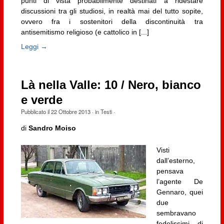
punti di vista probabilmente destinati a ridestare
discussioni tra gli studiosi, in realtà mai del tutto sopite,
ovvero fra i sostenitori della discontinuità tra
antisemitismo religioso (e cattolico in [...]
Leggi →
Là nella Valle: 10 / Nero, bianco
e verde
Pubblicato il
22 Ottobre 2013
· in
Testi
·
di
Sandro Moiso
Visti
dall’esterno,
pensava
l’agente De
Gennaro, quei
due
sembravano
fedelissimi di