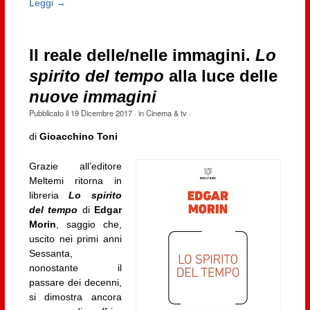
Leggi →
Il reale delle/nelle immagini.
Lo
spirito del tempo
alla luce delle
nuove immagini
Pubblicato il
19 Dicembre 2017
· in
Cinema & tv
·
di
Gioacchino Toni
Grazie all’editore
Meltemi ritorna in
libreria
Lo spirito
del tempo
di
Edgar
Morin
, saggio che,
uscito nei primi anni
Sessanta,
nonostante il
passare dei decenni,
si dimostra ancora