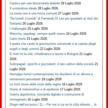
Cantico per una dis/umanità dolente
29 Luglio 2026
Il sostenitore ideale
28 Luglio 2026
La storia non è una fossa comune
27 Luglio 2026
“Da lunedì a lunedì” di Fernando Di Leo per guardare ai resti dei
Settanta
26 Luglio 2026
I malaveglia
25 Luglio 2026
Wasichu, papalagi, sempre quelli siamo
24 Luglio 2026
Case morte
23 Luglio 2026
Il poeta che cantò la gravitazione universale e la caduta (degli
angeli e degli uomini)
22 Luglio 2026
E man int la zità, cittadinanza e lavoro a Bologna
21 Luglio
2026
Sottopagati, sporchi e puzzolenti: il lato cattivo della società
21
Luglio 2026
Nostalgie horror contemporanee tra desiderio di un altrove e
riemersioni perturbanti
19 Luglio 2026
Le tristi storie delle morti delle regine
18 Luglio 2026
Storie di metamorfosi e di epidemie
17 Luglio 2026
Guerra algoritmica, sovranità digitale e costruzione di
immaginario
16 Luglio 2026
Elogio dell’eccesso / 11 –
Per me si va ne la città dolente…
la