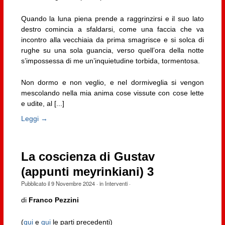
Quando la luna piena prende a raggrinzirsi e il suo lato
destro comincia a sfaldarsi, come una faccia che va
incontro alla vecchiaia da prima smagrisce e si solca di
rughe su una sola guancia, verso quell’ora della notte
s’impossessa di me un’inquietudine torbida, tormentosa.
Non dormo e non veglio, e nel dormiveglia si vengon
mescolando nella mia anima cose vissute con cose lette
e udite, al [...]
Leggi →
La coscienza di Gustav
(appunti meyrinkiani) 3
Pubblicato il
9 Novembre 2024
· in
Interventi
·
di
Franco Pezzini
(
qui
e
qui
le parti precedenti)