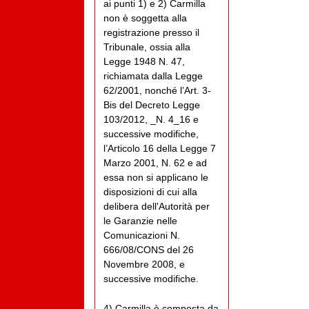
ai punti 1) e 2) Carmilla
non è soggetta alla
registrazione presso il
Tribunale, ossia alla
Legge 1948 N. 47,
richiamata dalla Legge
62/2001, nonché l’Art. 3-
Bis del Decreto Legge
103/2012, _N. 4_16 e
successive modifiche,
l’Articolo 16 della Legge 7
Marzo 2001, N. 62 e ad
essa non si applicano le
disposizioni di cui alla
delibera dell'Autorità per
le Garanzie nelle
Comunicazioni N.
666/08/CONS del 26
Novembre 2008, e
successive modifiche.
4) Carmilla è composta da