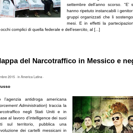
settembre dell’anno scorso. “E’ s
hanno ripetuto instancabili i genitor
gruppi organizzati che li sosten
mesi. E in effetti la partecipazion
 occhi complici di quella federale e dell’esercito, al [...]
ppa del Narcotraffico in Messico e neg
embre 2015
· in
America Latina
·
russo
e l’agenzia antidroga americana
orcement Administration
) traccia la
cotraffico negli Stati Uniti e in
ase al lavoro d’intelligence dei suoi
cati sul territorio, pubblica una
evoluzione dei cartelli messicani in