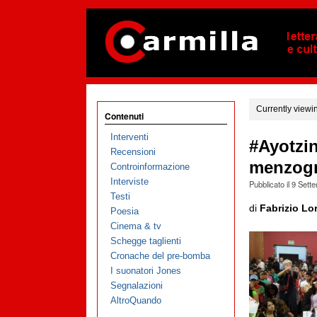
Currently viewi
Contenuti
Interventi
#Ayotzin
Recensioni
menzogn
Controinformazione
Interviste
Pubblicato il
9 Sett
Testi
di
Fabrizio Lo
Poesia
Cinema & tv
Schegge taglienti
Cronache del pre-bomba
I suonatori Jones
Segnalazioni
AltroQuando