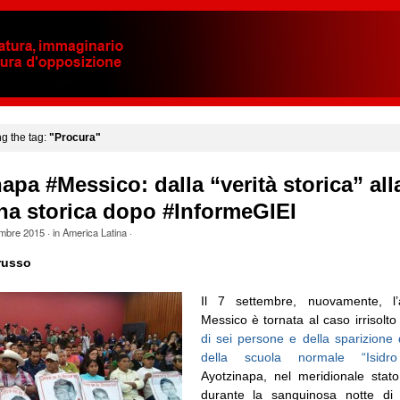
ng the tag:
"Procura"
apa #Messico: dalla “verità storica” all
a storica dopo #InformeGIEI
embre 2015
· in
America Latina
·
russo
Il 7 settembre, nuovamente, l’
Messico è tornata al caso irrisolt
di sei persone e della sparizione 
della scuola normale “Isidr
Ayotzinapa, nel meridionale stat
durante la sanguinosa notte di