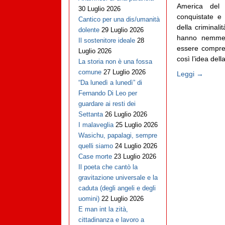
America del 
30 Luglio 2026
conquistate e
Cantico per una dis/umanità
della criminali
dolente
29 Luglio 2026
hanno nemmen
Il sostenitore ideale
28
essere compres
Luglio 2026
così l’idea dell
La storia non è una fossa
comune
27 Luglio 2026
Leggi →
“Da lunedì a lunedì” di
Fernando Di Leo per
guardare ai resti dei
Settanta
26 Luglio 2026
I malaveglia
25 Luglio 2026
Wasichu, papalagi, sempre
quelli siamo
24 Luglio 2026
Case morte
23 Luglio 2026
Il poeta che cantò la
gravitazione universale e la
caduta (degli angeli e degli
uomini)
22 Luglio 2026
E man int la zità,
cittadinanza e lavoro a