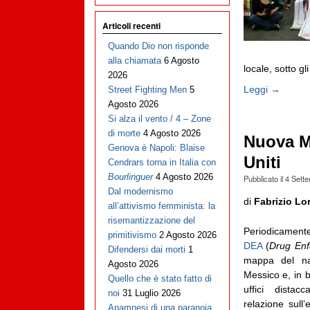
Articoli recenti
Quando Dio non risponde
alla chiamata
6 Agosto
locale, sotto gli
2026
Leggi →
Street Fighting Men
5
Agosto 2026
Si alza il vento / 4 – Zone
di morte
4 Agosto 2026
Nuova Ma
Genova è Napoli: Blaise
Uniti
Cendrars torna in Italia con
Bourlinguer
4 Agosto 2026
Pubblicato il
4 Sett
Dal modernismo
di
Fabrizio Lo
all’attivismo femminista: la
risemantizzazione del
Periodicament
primitivismo
2 Agosto 2026
DEA
(
Drug Enf
Difendersi dai morti
1
mappa del nar
Agosto 2026
Messico e, in b
Quello che è stato fatto di
uffici distac
noi
31 Luglio 2026
relazione sull’
Anamnesi di una paranoia