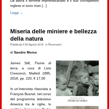
Da allora il termine imprendicariato e il suo corrispettivo
inglese si sono man [...]
Leggi →
Miseria delle miniere e bellezza
della natura
Pubblicato il
29 Agosto 2018
· in
Recensioni
·
di
Sandro Moiso
James Still,
Fiume di
terra
, a cura di Livio
Crescenzi, Mattioli 1885,
2018, pp. 220, € 17,00
In un’intervista rilasciata a
François Busnel, nel corso
del programma televisivo
America tra le righe
, lo