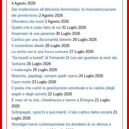
4 Agosto 2026
Dal modernismo all’attivismo femminista: la risemantizzazione
del primitivismo
2 Agosto 2026
Difendersi dai morti
1 Agosto 2026
Quello che è stato fatto di noi
31 Luglio 2026
Anamnesi di una paranoia
30 Luglio 2026
Cantico per una dis/umanità dolente
29 Luglio 2026
Il sostenitore ideale
28 Luglio 2026
La storia non è una fossa comune
27 Luglio 2026
“Da lunedì a lunedì” di Fernando Di Leo per guardare ai resti dei
Settanta
26 Luglio 2026
I malaveglia
25 Luglio 2026
Wasichu, papalagi, sempre quelli siamo
24 Luglio 2026
Case morte
23 Luglio 2026
Il poeta che cantò la gravitazione universale e la caduta (degli
angeli e degli uomini)
22 Luglio 2026
E man int la zità, cittadinanza e lavoro a Bologna
21 Luglio
2026
Sottopagati, sporchi e puzzolenti: il lato cattivo della società
21
Luglio 2026
Nostalgie horror contemporanee tra desiderio di un altrove e