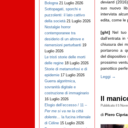
devianti
(2016),
Bologna
21 Luglio 2026
suo nuovo lib
Sottopagati, sporchi e
intervista alcu
puzzolenti: il lato cattivo
edita, come le 
della società
21 Luglio 2026
Nostalgie horror
[ght]
Nel tuo 
contemporanee tra
dall’entrata i
desiderio di un altrove e
chiusura dei ma
riemersioni perturbanti
19
portarono a que
Luglio 2026
del dispositivo
Le tristi storie delle morti
prossimo ventu
delle regine
18 Luglio 2026
panottico perfet
Storie di metamorfosi e di
epidemie
17 Luglio 2026
Leggi →
Guerra algoritmica,
sovranità digitale e
costruzione di immaginario
Il mani
16 Luglio 2026
Pubblicato il
5 Nove
Elogio dell’eccesso / 11 –
Per me si va ne la città
di
Piero Cipri
dolente…
la fucina infernale
di Cèline
15 Luglio 2026