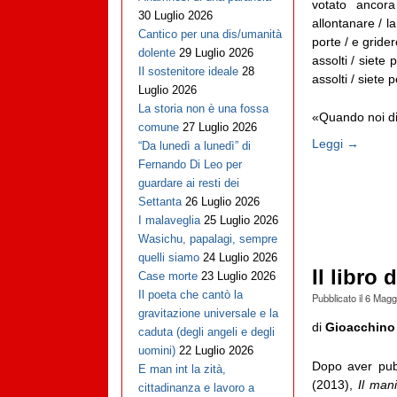
votato ancora
30 Luglio 2026
allontanare / l
Cantico per una dis/umanità
porte / e gride
dolente
29 Luglio 2026
assolti / siete
Il sostenitore ideale
28
assolti / siete
Luglio 2026
La storia non è una fossa
«Quando noi di
comune
27 Luglio 2026
Leggi →
“Da lunedì a lunedì” di
Fernando Di Leo per
guardare ai resti dei
Settanta
26 Luglio 2026
I malaveglia
25 Luglio 2026
Wasichu, papalagi, sempre
quelli siamo
24 Luglio 2026
Il libro
Case morte
23 Luglio 2026
Il poeta che cantò la
Pubblicato il
6 Magg
gravitazione universale e la
di
Gioacchino
caduta (degli angeli e degli
uomini)
22 Luglio 2026
Dopo aver pub
E man int la zità,
(2013),
Il man
cittadinanza e lavoro a