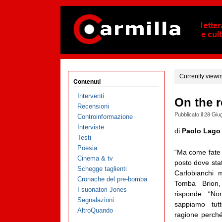
Currently viewi
Contenuti
Interventi
On the r
Recensioni
Pubblicato il
28 Giu
Controinformazione
Interviste
di
Paolo Lago
Testi
Poesia
“Ma come fate
Cinema & tv
posto dove sta
Schegge taglienti
Carlobianchi 
Cronache del pre-bomba
Tomba Brion,
I suonatori Jones
risponde: “N
Segnalazioni
sappiamo tut
AltroQuando
ragione perché