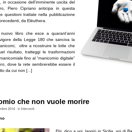
 in occasione dell’imminente uscita del
ro, Piero Cipriano anticipa in questa
ne questioni trattate nella pubblicazione
precedenti, da Elèuthera.
nuovo libro che esce a quarant’anni
n vigore della Legge 180 che sanciva la
nicomi, oltre a ricostruire le lotte che
l risultato, tratteggi le trasformazioni
 manicomiale fino al “manicomio digitale”
ro, dove la rete sembrerebbe essere il
to da cui non [...]
comio che non vuole morire
mbre 2016
· in
Interventi
·
ano
Ehi, dico a voi, laggiù in Sicilia, voi di 