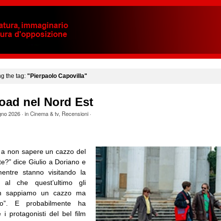
ng the tag:
"Pierpaolo Capovilla"
oad nel Nord Est
gno 2026
· in
Cinema & tv
,
Recensioni
·
 a non sapere un cazzo del
te?” dice Giulio a Doriano e
mentre stanno visitando la
 al che quest’ultimo gli
on sappiamo un cazzo ma
to”. E probabilmente ha
 i protagonisti del bel film