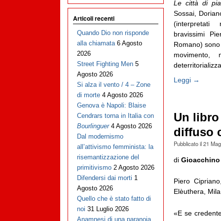
Le città di pi
Sossai, Dorian
Articoli recenti
(interpretat
Quando Dio non risponde
bravissimi Pi
alla chiamata
6 Agosto
Romano) sono 
2026
movimento, n
Street Fighting Men
5
deterritorializ
Agosto 2026
Leggi →
Si alza il vento / 4 – Zone
di morte
4 Agosto 2026
Genova è Napoli: Blaise
Un libro
Cendrars torna in Italia con
Bourlinguer
4 Agosto 2026
diffuso
Dal modernismo
Pubblicato il
21 Mag
all’attivismo femminista: la
risemantizzazione del
di
Gioacchino
primitivismo
2 Agosto 2026
Difendersi dai morti
1
Piero Ciprian
Agosto 2026
Elèuthera, Mila
Quello che è stato fatto di
noi
31 Luglio 2026
«E se credente
Anamnesi di una paranoia