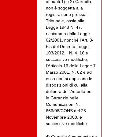
ai punti 1) e 2) Carmilla
non è soggetta alla
registrazione presso il
Tribunale, ossia alla
Legge 1948 N. 47,
richiamata dalla Legge
62/2001, nonché l’Art. 3-
Bis del Decreto Legge
103/2012, _N. 4_16 e
successive modifiche,
l’Articolo 16 della Legge 7
Marzo 2001, N. 62 e ad
essa non si applicano le
disposizioni di cui alla
delibera dell'Autorità per
le Garanzie nelle
Comunicazioni N.
666/08/CONS del 26
Novembre 2008, e
successive modifiche.
4) Carmilla è composta da