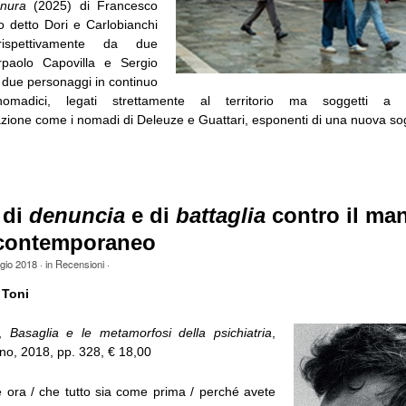
anura
(2025) di Francesco
o detto Dori e Carlobianchi
i rispettivamente da due
erpaolo Capovilla e Sergio
due personaggi in continuo
omadici, legati strettamente al territorio ma soggetti a
zazione come i nomadi di Deleuze e Guattari, esponenti di una nuova sogge
 di
denuncia
e di
battaglia
contro il ma
 contemporaneo
gio 2018
· in
Recensioni
·
 Toni
o,
Basaglia e le metamorfosi della psichiatria
,
no, 2018, pp. 328, € 18,00
 ora / che tutto sia come prima / perché avete