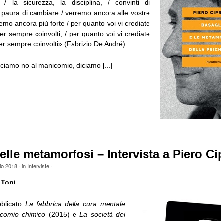
 / la sicurezza, la disciplina, / convinti di
a paura di cambiare / verremo ancora alle vostre
remo ancora più forte / per quanto voi vi crediate
 per sempre coinvolti, / per quanto voi vi crediate
 per sempre coinvolti» (Fabrizio De André)
ciamo no al manicomio, diciamo [...]
 delle metamorfosi – Intervista a Piero C
io 2018
· in
Interviste
·
 Toni
blicato
La fabbrica della cura mentale
icomio chimico
(2015) e
La società dei