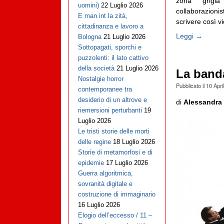
zona grigi
uomini)
22 Luglio 2026
collaborazionis
E man int la zità,
scrivere così v
cittadinanza e lavoro a
Leggi →
Bologna
21 Luglio 2026
Sottopagati, sporchi e
puzzolenti: il lato cattivo
della società
21 Luglio 2026
La band
Nostalgie horror
Pubblicato il
10 Apri
contemporanee tra
desiderio di un altrove e
di
Alessandra 
riemersioni perturbanti
19
Luglio 2026
Le tristi storie delle morti
delle regine
18 Luglio 2026
Storie di metamorfosi e di
epidemie
17 Luglio 2026
Guerra algoritmica,
sovranità digitale e
costruzione di immaginario
16 Luglio 2026
Elogio dell’eccesso / 11 –