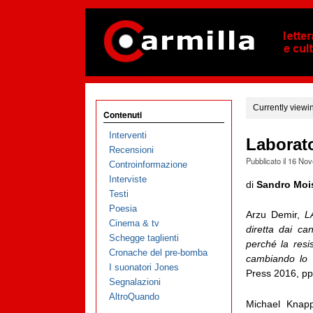
Currently viewi
Contenuti
Interventi
Laborat
Recensioni
Pubblicato il
16 Nov
Controinformazione
Interviste
di
Sandro Moi
Testi
Poesia
Arzu Demir,
L
Cinema & tv
diretta dai c
Schegge taglienti
perché la resi
Cronache del pre-bomba
cambiando lo 
I suonatori Jones
Press 2016, pp
Segnalazioni
AltroQuando
Michael Knap