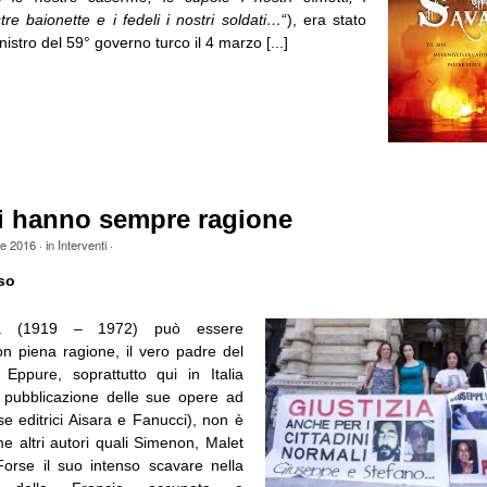
tre baionette e i fedeli i nostri soldati…
“), era stato
istro del 59° governo turco il 4 marzo [...]
ri hanno sempre ragione
le 2016
· in
Interventi
·
so
a (1919 – 1972) può essere
on piena ragione, il vero padre del
Eppure, soprattutto qui in Italia
 pubblicazione delle sue opere ad
e editrici Aisara e Fanucci), non è
e altri autori quali Simenon, Malet
orse il suo intenso scavare nella