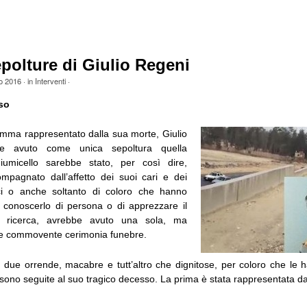
epolture di Giulio Regeni
o 2016
· in
Interventi
·
so
amma rappresentato dalla sua morte, Giulio
e avuto come unica sepoltura quella
umicello sarebbe stato, per così dire,
ompagnato dall’affetto dei suoi cari e dei
i o anche soltanto di coloro che hanno
conoscerlo di persona o di apprezzare il
i ricerca, avrebbe avuto una sola, ma
 e commovente cerimonia funebre.
e due orrende, macabre e tutt’altro che dignitose, per coloro che le
 sono seguite al suo tragico decesso. La prima è stata rappresentata dai s