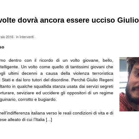
olte dovrà ancora essere ucciso Giulio
raio 2016
· in
Interventi
·
so
mo dentro con il ricordo di un volto giovane, bello,
telligente. Un volto come quello di tantissimi giovani che
li ultimi decenni a causa della violenza terroristica
Stati e dai loro tutori del disordine. Perché Giulio Regeni
tanto in qualche squallida stanza usata dai servizi segreti
torturare, seviziare ed uccidere gli oppositori di un regime
nguinario, corrotto e bugiardo.
ell’indifferenza italiana verso le reali condizioni di vita e di
e alleato di cui l’Italia [...]