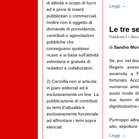
di attività a scopo di lucro
Leggi →
ed è priva di inserti
pubblicitari o commerciali.
Inoltre non è oggetto di
Le tre s
domande di provvidenze,
contributi o agevolazioni
Pubblicato il
1 Marz
pubbliche che
di
Sandro Moi
conseguano qualsiasi
ricavo e si basa sull'attività
Se, pur nel dr
volontaria e gratuita di
Regeni avess
redattori e collaboratori.
avvenuta a Fi
fortunato. Acc
2) Carmilla non si articola
numerosi amic
in piani editoriali ed è
avuto modo di 
esclusivamente on line. La
suo lavoro d
pubblicazione di contributi
dignitosissima
su temi d'attualità è
esclusivamente funzionale
Purtroppo altr
ad affrontare i temi sopra
atto, sepolture
elencati.
Leggi →