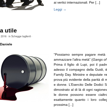
ai vertici internazionali. Per [...]
Leggi →
a utile
e 2016
· in
Schegge taglienti
·
Daniele
“Possiamo sempre pagare metà d
ammazzare l’altra metà” (
Gangs of
Prima il figlio di Lupi, poi il pad
adesso il compagno della Guidi, è
Family Day. Ministre e deputate r
prova più evidente della parità di m
e donne. L’Esercito Delle Dodici S
dimostrato al di là di ogni ragione
le donne possono essere cialtr
esattamente quanto i loro colle
prossima [...]