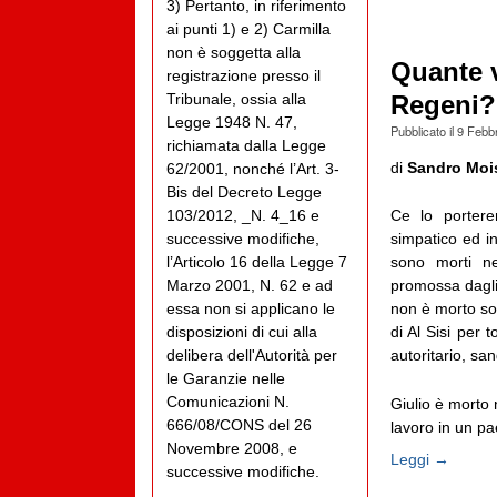
3) Pertanto, in riferimento
ai punti 1) e 2) Carmilla
non è soggetta alla
Quante v
registrazione presso il
Tribunale, ossia alla
Regeni?
Legge 1948 N. 47,
Pubblicato il
9 Febb
richiamata dalla Legge
di
Sandro Moi
62/2001, nonché l’Art. 3-
Bis del Decreto Legge
103/2012, _N. 4_16 e
Ce lo portere
successive modifiche,
simpatico ed in
l’Articolo 16 della Legge 7
sono morti neg
Marzo 2001, N. 62 e ad
promossa dagli 
essa non si applicano le
non è morto sol
disposizioni di cui alla
di Al Sisi per 
delibera dell'Autorità per
autoritario, sa
le Garanzie nelle
Comunicazioni N.
Giulio è morto n
666/08/CONS del 26
lavoro in un paes
Novembre 2008, e
Leggi →
successive modifiche.