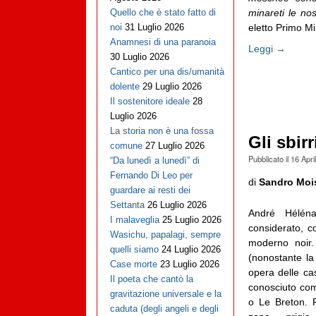
minareti le nos
Quello che è stato fatto di
eletto Primo Min
noi
31 Luglio 2026
Anamnesi di una paranoia
Leggi →
30 Luglio 2026
Cantico per una dis/umanità
dolente
29 Luglio 2026
Il sostenitore ideale
28
Luglio 2026
La storia non è una fossa
Gli sbir
comune
27 Luglio 2026
Pubblicato il
16 Apri
“Da lunedì a lunedì” di
Fernando Di Leo per
di
Sandro Moi
guardare ai resti dei
Settanta
26 Luglio 2026
André Hélén
I malaveglia
25 Luglio 2026
considerato, c
Wasichu, papalagi, sempre
moderno noir. 
quelli siamo
24 Luglio 2026
(nonostante la
Case morte
23 Luglio 2026
opera delle cas
Il poeta che cantò la
conosciuto com
gravitazione universale e la
o Le Breton. F
caduta (degli angeli e degli