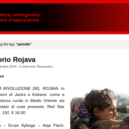
ng the tag:
"petrolio"
orio Rojava
embre 2016
· in
Interventi
,
Recensioni
·
so
A RIVOLUZIONE DEL ROJAVA. In
antoni di Jazira e Kobane: come e
stenza curda in Medio Oriente sta
stato di cose presente
, Red Star
. 192, € 16,00
p – Ercan Ayboga – Anja Flach,