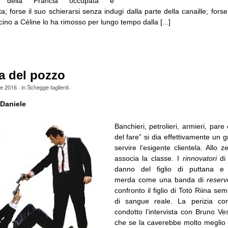
a della Francia occupata e
ta; forse il suo schierarsi senza indugi dalla parte della canaille; forse
icino a Céline lo ha rimosso per lungo tempo dalla [...]
a del pozzo
le 2016
· in
Schegge taglienti
·
Daniele
Banchieri, petrolieri, armieri, pare
del fare” si dia effettivamente un 
servire l’esigente clientela. Allo 
associa la classe. I
rinnovatori
di 
danno del figlio di puttana e
merda come una banda di
reserv
confronto il figlio di Totò Riina se
di sangue reale. La perizia co
condotto l’intervista con Bruno V
che se la caverebbe molto meglio