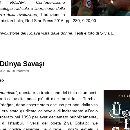
O ROJAVA. Confederalismo
ologia radicale e liberazione delle
ra della rivoluzione
, Traduzione a
rdistan Italia, Red Star Press 2016, pp. 280, € 20,00
ivoluzione del Rojava vista dalle donne
, Testi e foto di Silvia [...]
Dünya Savaşı
io 2016
· in
Interventi
·
so
mondiale
”, questa è la traduzione del titolo di un best-
politica uscito poco più di dieci anni fa in Turchia.
rdoğan, dopo essere stato escluso per anni dalla vita
é era stato giudicato colpevole di incitamento all’odio
carcerato nel 1998 per aver declamato pubblicamente,
di Istanbul, i versi del poeta Ziya Gökalp: “
Le
le nostre caserme, le cupole i nostri elmetti, i