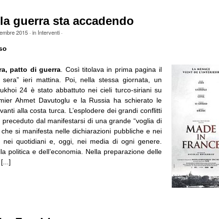
la guerra sta accadendo
embre 2015
· in
Interventi
·
so
ra, patto di guerra
. Così titolava in prima pagina il
a sera” ieri mattina. Poi, nella stessa giornata, un
khoi 24 è stato abbattuto nei cieli turco-siriani su
emier Ahmet Davutoglu e la Russia ha schierato le
anti alla costa turca. L’esplodere dei grandi conflitti
 preceduto dal manifestarsi di una grande “voglia di
 che si manifesta nelle dichiarazioni pubbliche e nei
i, nei quotidiani e, oggi, nei media di ogni genere.
lla politica e dell’economia. Nella preparazione delle
[...]