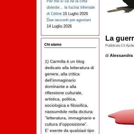
Per me si va ne la città
dolente…
la fucina infernale
di Cèline
15 Luglio 2026
Due racconti pre agostani
14 Luglio 2026
La guerr
Chi siamo
Pubblicato il
3 April
di
Alessandra 
1) Carmilla è un blog
dedicato alla letteratura di
genere, alla critica
dell'immaginario
dominante e alla
riflessione culturale,
artistica, politica,
sociologica e filosofica,
riassumibile nella dicitura:
“letteratura, immaginario e
cultura d'opposizione”.
E' esente da qualsiasi tipo