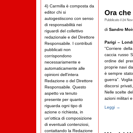
4) Carmilla è composta da
Ora che 
editor chi si
autogestiscono con senso
Pubblicato il
24 Nov
di responsabilità nei
di
Sandro Moi
riguardi del collettivo
redazionale e del Direttore
Parigi – Lond
Responsabile. I contributi
“Corriere dell
pubblicati non
caccia russo Su
corrispondono
ordine del pr
necessariamente e
proprie navi dav
automaticamente alle
è sempre stato
opinioni dell'intera
guerra”. Voglia
Redazione o del Direttore
discorsi privat
Responsabile. Questo
Nelle scelte de
aspetto va tenuto
azioni militari e 
presente per quanto
riguarda ogni tipo di
Leggi →
azione o richiesta, in
un'ottica di composizione
di eventuali contenziosi,
contattando la Redazione