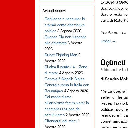
LABORATORI
democratico, ec
Articoli recenti
donne nella ter
Ogni cosa e nessuna: lo
cura di Rete Ku
stormo come alternativa
politica
8 Agosto 2026
Per Amore. La r
Quando Dio non risponde
Leggi →
alla chiamata
6 Agosto
2026
Street Fighting Men
5
Agosto 2026
Üçüncü 
Si alza il vento / 4 – Zone
Pubblicato il
25 Lugl
di morte
4 Agosto 2026
di
Sandro Moi
Genova è Napoli: Blaise
Cendrars torna in Italia con
“
Terza guerra 
Bourlinguer
4 Agosto 2026
seller di fanta
Dal modernismo
Recep Tayyip E
all’attivismo femminista: la
politica (poich
risemantizzazione del
religioso e in
primitivismo
2 Agosto 2026
come sindaco 
Difendersi dai morti
1
moschee sono 
Agosto 2026