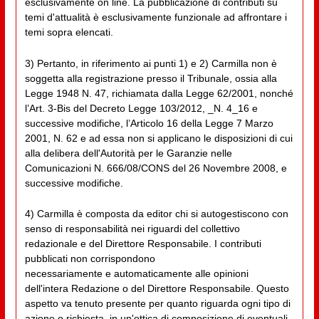
esclusivamente on line. La pubblicazione di contributi su
temi d'attualità è esclusivamente funzionale ad affrontare i
temi sopra elencati.
3) Pertanto, in riferimento ai punti 1) e 2) Carmilla non è
soggetta alla registrazione presso il Tribunale, ossia alla
Legge 1948 N. 47, richiamata dalla Legge 62/2001, nonché
l’Art. 3-Bis del Decreto Legge 103/2012, _N. 4_16 e
successive modifiche, l’Articolo 16 della Legge 7 Marzo
2001, N. 62 e ad essa non si applicano le disposizioni di cui
alla delibera dell'Autorità per le Garanzie nelle
Comunicazioni N. 666/08/CONS del 26 Novembre 2008, e
successive modifiche.
4) Carmilla è composta da editor chi si autogestiscono con
senso di responsabilità nei riguardi del collettivo
redazionale e del Direttore Responsabile. I contributi
pubblicati non corrispondono
necessariamente e automaticamente alle opinioni
dell'intera Redazione o del Direttore Responsabile. Questo
aspetto va tenuto presente per quanto riguarda ogni tipo di
azione o richiesta, in un'ottica di composizione di eventuali