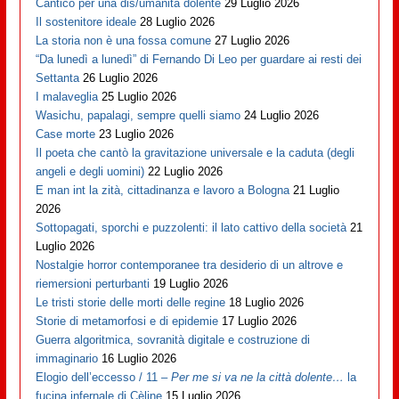
Cantico per una dis/umanità dolente
29 Luglio 2026
Il sostenitore ideale
28 Luglio 2026
La storia non è una fossa comune
27 Luglio 2026
“Da lunedì a lunedì” di Fernando Di Leo per guardare ai resti dei
Settanta
26 Luglio 2026
I malaveglia
25 Luglio 2026
Wasichu, papalagi, sempre quelli siamo
24 Luglio 2026
Case morte
23 Luglio 2026
Il poeta che cantò la gravitazione universale e la caduta (degli
angeli e degli uomini)
22 Luglio 2026
E man int la zità, cittadinanza e lavoro a Bologna
21 Luglio
2026
Sottopagati, sporchi e puzzolenti: il lato cattivo della società
21
Luglio 2026
Nostalgie horror contemporanee tra desiderio di un altrove e
riemersioni perturbanti
19 Luglio 2026
Le tristi storie delle morti delle regine
18 Luglio 2026
Storie di metamorfosi e di epidemie
17 Luglio 2026
Guerra algoritmica, sovranità digitale e costruzione di
immaginario
16 Luglio 2026
Elogio dell’eccesso / 11 –
Per me si va ne la città dolente…
la
fucina infernale di Cèline
15 Luglio 2026