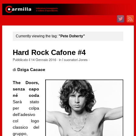
Currently viewing the tag:
"Pete Doherty"
Hard Rock Cafone #4
Pubblicato il
14 Gennaio 2016
· in
I suonatori Jones
·
di
Dziga Cacace
The Doors,
senza capo
né coda
Sarà stato
per colpa
dell’adesivo
col logo
classico del
gruppo,