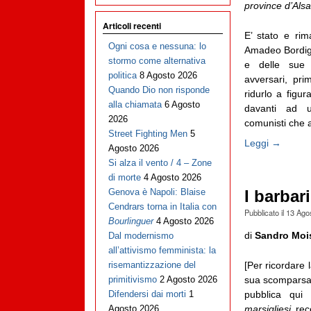
province d’Als
Articoli recenti
E’ stato e ri
Ogni cosa e nessuna: lo
Amadeo Bordiga,
stormo come alternativa
e delle sue 
politica
8 Agosto 2026
avversari, prim
Quando Dio non risponde
ridurlo a figur
alla chiamata
6 Agosto
davanti ad u
2026
comunisti che a
Street Fighting Men
5
Leggi →
Agosto 2026
Si alza il vento / 4 – Zone
di morte
4 Agosto 2026
Genova è Napoli: Blaise
I barbar
Cendrars torna in Italia con
Pubblicato il
13 Ago
Bourlinguer
4 Agosto 2026
di
Sandro Moi
Dal modernismo
all’attivismo femminista: la
[Per ricordare 
risemantizzazione del
sua scomparsa, 
primitivismo
2 Agosto 2026
pubblica qui
Difendersi dai morti
1
marsigliesi
rece
Agosto 2026