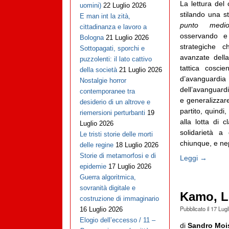
La lettura del 
uomini)
22 Luglio 2026
stilando una sta
E man int la zità,
punto medi
cittadinanza e lavoro a
osservando e
Bologna
21 Luglio 2026
strategiche 
Sottopagati, sporchi e
avanzate dell
puzzolenti: il lato cattivo
tattica coscie
della società
21 Luglio 2026
d’avanguardi
Nostalgie horror
dell’avanguardi
contemporanee tra
e generalizzare
desiderio di un altrove e
partito, quind
riemersioni perturbanti
19
alla lotta di 
Luglio 2026
solidarietà 
Le tristi storie delle morti
chiunque, e nep
delle regine
18 Luglio 2026
Storie di metamorfosi e di
Leggi →
epidemie
17 Luglio 2026
Guerra algoritmica,
sovranità digitale e
Kamo, Le
costruzione di immaginario
Pubblicato il
17 Lugl
16 Luglio 2026
Elogio dell’eccesso / 11 –
di
Sandro Moi