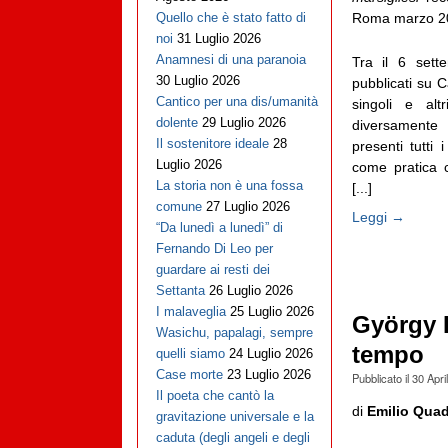
Roma marzo 20
Quello che è stato fatto di
noi
31 Luglio 2026
Anamnesi di una paranoia
Tra il 6 set
30 Luglio 2026
pubblicati su C
Cantico per una dis/umanità
singoli e alt
dolente
29 Luglio 2026
diversamente 
Il sostenitore ideale
28
presenti tutti 
Luglio 2026
come pratica co
La storia non è una fossa
[...]
comune
27 Luglio 2026
Leggi →
“Da lunedì a lunedì” di
Fernando Di Leo per
guardare ai resti dei
Settanta
26 Luglio 2026
I malaveglia
25 Luglio 2026
György 
Wasichu, papalagi, sempre
tempo
quelli siamo
24 Luglio 2026
Case morte
23 Luglio 2026
Pubblicato il
30 Apri
Il poeta che cantò la
di
Emilio Quadr
gravitazione universale e la
caduta (degli angeli e degli