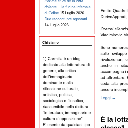
Per me si va ne la città
dolente…
la fucina infernale
Emilio Quadrel
di Cèline
15 Luglio 2026
DeriveApprodi,
Due racconti pre agostani
14 Luglio 2026
Oratori silenz
Vladimirovic M
Chi siamo
Sono numerosi 
sullo svilupp
1) Carmilla è un blog
rivoluzionari,
dedicato alla letteratura di
anche in situ
genere, alla critica
accompagna i n
dell'immaginario
ad affrontare. 
dominante e alla
coda alla pres
riflessione culturale,
ancora incomplet
artistica, politica,
Leggi →
sociologica e filosofica,
riassumibile nella dicitura:
“letteratura, immaginario e
É la lot
cultura d'opposizione”.
E' esente da qualsiasi tipo