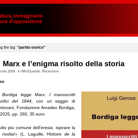
ng the tag:
"partito storico"
 Marx e l’enigma risolto della storia
braio 2026
· in
AltroQuando
,
Recensioni
·
so
Bordiga legge Marx. I manoscritti
sofici del 1844
, con un saggio di
ntovani, Fondazione Amadeo Bordiga,
2025, pp. 260, 35 euro
rutto più comune dell’eresia: ispirare la
 rivolta!» (L. Laguille,
Histoire de la