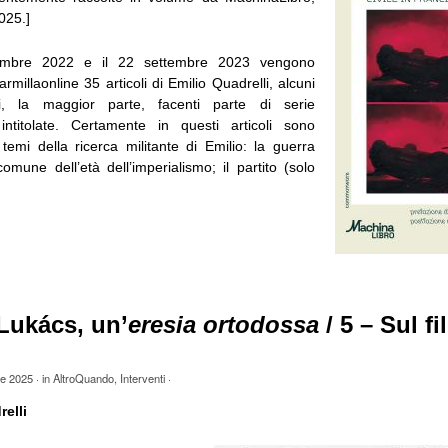
25.]
tembre 2022 e il 22 settembre 2023 vengono
armillaonline 35 articoli di Emilio Quadrelli, alcuni
ri, la maggior parte, facenti parte di serie
intitolate. Certamente in questi articoli sono
i temi della ricerca militante di Emilio: la guerra
mune dell’età dell’imperialismo; il partito (solo
Lukács, un’
eresia ortodossa
/ 5 – Sul fi
le 2025
· in
AltroQuando
,
Interventi
·
elli