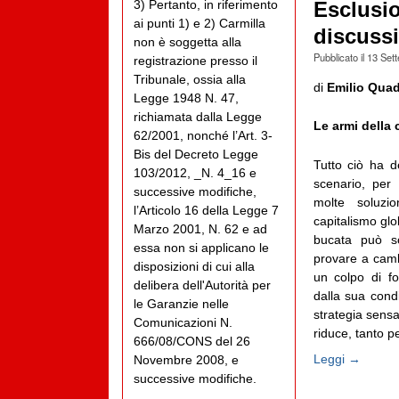
3) Pertanto, in riferimento
Esclusio
ai punti 1) e 2) Carmilla
discussi
non è soggetta alla
Pubblicato il
13 Set
registrazione presso il
Tribunale, ossia alla
di
Emilio Quadr
Legge 1948 N. 47,
richiamata dalla Legge
Le armi della c
62/2001, nonché l’Art. 3-
Bis del Decreto Legge
Tutto ciò ha de
103/2012, _N. 4_16 e
scenario, per 
successive modifiche,
molte soluzi
l’Articolo 16 della Legge 7
capitalismo glo
Marzo 2001, N. 62 e ad
bucata può so
essa non si applicano le
provare a camb
disposizioni di cui alla
un colpo di fo
delibera dell'Autorità per
dalla sua condi
le Garanzie nelle
strategia sensa
Comunicazioni N.
riduce, tanto p
666/08/CONS del 26
Leggi →
Novembre 2008, e
successive modifiche.