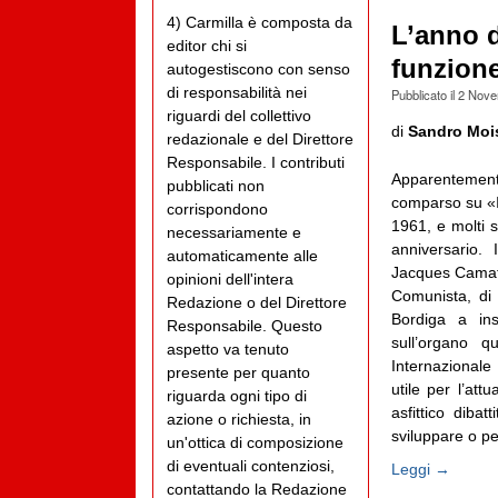
4) Carmilla è composta da
L’anno d
editor chi si
funzione
autogestiscono con senso
di responsabilità nei
Pubblicato il
2 Nove
riguardi del collettivo
di
Sandro Moi
redazionale e del Direttore
Responsabile. I contributi
Apparenteme
pubblicati non
comparso su «
corrispondono
1961, e molti 
necessariamente e
anniversario. 
automaticamente alle
Jacques Camatte
opinioni dell'intera
Comunista, di
Redazione o del Direttore
Bordiga a ins
Responsabile. Questo
sull’organo q
aspetto va tenuto
Internazionale
presente per quanto
utile per l’att
riguarda ogni tipo di
asfittico diba
azione o richiesta, in
sviluppare o per
un'ottica di composizione
di eventuali contenziosi,
Leggi →
contattando la Redazione