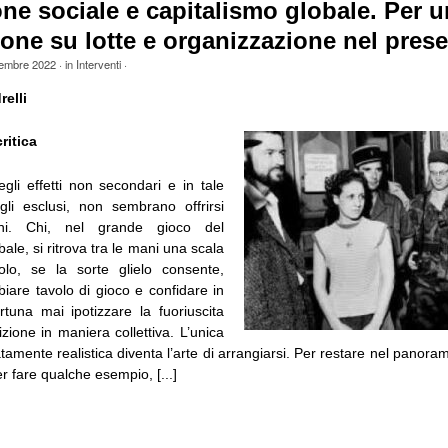
ne sociale e capitalismo globale. Per 
one su lotte e organizzazione nel prese
tembre 2022
· in
Interventi
·
elli
ritica
gli effetti non secondari e in tale
gli esclusi, non sembrano offrirsi
oni. Chi, nel grande gioco del
bale, si ritrova tra le mani una scala
lo, se la sorte glielo consente,
iare tavolo di gioco e confidare in
rtuna mai ipotizzare la fuoriuscita
zione in maniera collettiva. L’unica
tamente realistica diventa l’arte di arrangiarsi. Per restare nel panorama
er fare qualche esempio, [...]