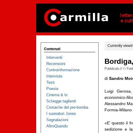
Currently viewi
Contenuti
Interventi
Bordiga,
Recensioni
Pubblicato il
11 Feb
Controinformazione
Interviste
di
Sandro Moi
Testi
Poesia
Luigi Gerosa,
Cinema & tv
economico-filo
Schegge taglienti
Alessandro Ma
Cronache del pre-bomba
Formia-Milano 
I suonatori Jones
Segnalazioni
«E’ questo il f
AltroQuando
sedizione e la