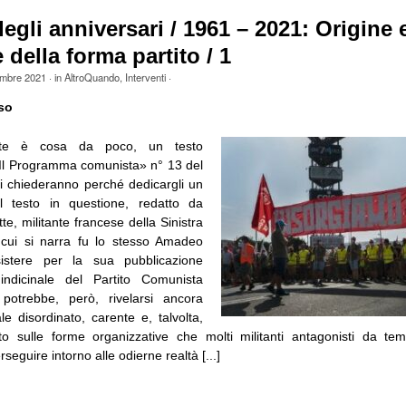
egli anniversari / 1961 – 2021: Origine 
 della forma partito / 1
mbre 2021
· in
AltroQuando
,
Interventi
·
so
nte è cosa da poco, un testo
Il Programma comunista» n° 13 del
si chiederanno perché dedicargli un
Il testo in questione, redatto da
, militante francese della Sinistra
 cui si narra fu lo stesso Amadeo
istere per la sua pubblicazione
uindicinale del Partito Comunista
 potrebbe, però, rivelarsi ancora
uale disordinato, carente e, talvolta,
ttito sulle forme organizzative che molti militanti antagonisti da t
seguire intorno alle odierne realtà [...]