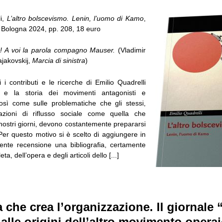
li,
L’altro bolscevismo. Lenin, l’uomo di Kamo
,
 Bologna 2024, pp. 208, 18 euro
io! A voi la parola compagno Mauser.
(Vladimir
ajakovskij,
Marcia di sinistra
)
i contributi e le ricerche di Emilio Quadrelli
o e la storia dei movimenti antagonisti e
 così come sulle problematiche che gli stessi,
azioni di riflusso sociale come quella che
ostri giorni, devono costantemente prepararsi
Per questo motivo si è scelto di aggiungere in
ente recensione una bibliografia, certamente
a, dell’opera e degli articoli dello [...]
ta che crea l’organizzazione. Il giornale 