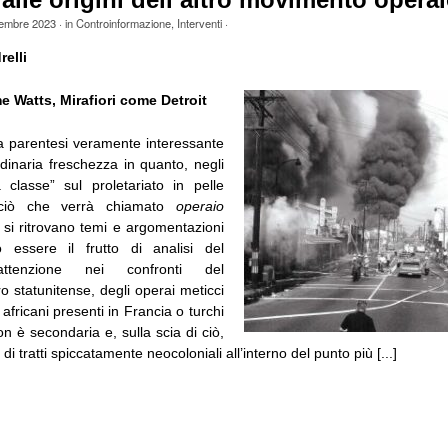
 alle origini dell’altro movimento operai
tembre 2023
· in
Controinformazione
,
Interventi
·
elli
 Watts, Mirafiori come Detroit
a parentesi veramente interessante
dinaria freschezza in quanto, negli
a classe” sul proletariato in pelle
ciò che verrà chiamato
operaio
, si ritrovano temi e argomentazioni
essere il frutto di analisi del
attenzione nei confronti del
ro statunitense, degli operai meticci
 africani presenti in Francia o turchi
 è secondaria e, sulla scia di ciò,
 di tratti spiccatamente neocoloniali all’interno del punto più [...]