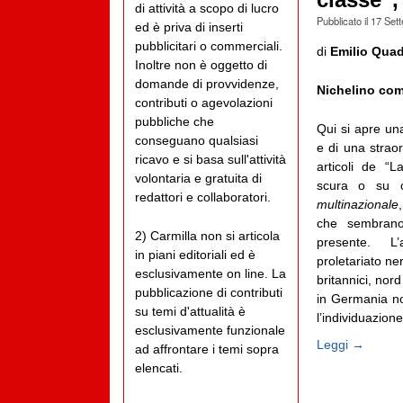
classe”,
di attività a scopo di lucro
Pubblicato il
17 Set
ed è priva di inserti
pubblicitari o commerciali.
di
Emilio Quadr
Inoltre non è oggetto di
domande di provvidenze,
Nichelino come
contributi o agevolazioni
pubbliche che
Qui si apre un
conseguano qualsiasi
e di una straor
ricavo e si basa sull'attività
articoli de “L
volontaria e gratuita di
scura o su 
redattori e collaboratori.
multinazionale
che sembrano 
2) Carmilla non si articola
presente. L’
in piani editoriali ed è
proletariato ne
esclusivamente on line. La
britannici, nord
pubblicazione di contributi
in Germania non
su temi d'attualità è
l’individuazione
esclusivamente funzionale
Leggi →
ad affrontare i temi sopra
elencati.