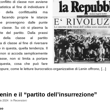
conflitto di classe non avviene
tistica al fine di individuare il
o
della conflittualità ma
 facendo proprie le istanze
che provengono dalle punte
a classe. Su ciò si plasma la
nte del partito. Dalla prassi
a della classe al partito
a di classe al fine di riversare
 in questa, quella tendenza. Il
i, non si accoda semplicemente
classe, non si limita a portare
a questa, cosa che può fare
pure, come le letture burocratico-organizzative di Lenin offrono, [...]
nin e il “partito dell’insurrezione”
io 2024
· in
Recensioni
·
so