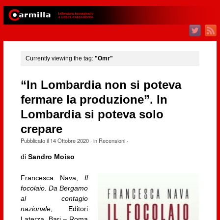
Currently viewing the tag:
"Omr"
“In Lombardia non si poteva
fermare la produzione”. In
Lombardia si poteva solo
crepare
Pubblicato il
14 Ottobre 2020
· in
Recensioni
·
di
Sandro Moiso
Francesca Nava,
Il
focolaio. Da Bergamo
al contagio
nazionale
, Editori
Laterza, Bari – Roma