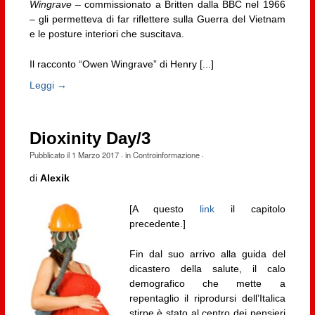
Wingrave
– commissionato a Britten dalla BBC nel 1966
– gli permetteva di far riflettere sulla Guerra del Vietnam
e le posture interiori che suscitava.
Il racconto “Owen Wingrave” di Henry [...]
Leggi →
Dioxinity Day/3
Pubblicato il
1 Marzo 2017
· in
Controinformazione
·
di
Alexik
[A questo
link
il capitolo
precedente.]
Fin dal suo arrivo alla guida del
dicastero della salute, il calo
demografico che mette a
repentaglio il riprodursi dell’Italica
stirpe è stato al centro dei pensieri