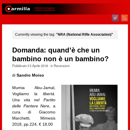
Currently viewing the tag:
"NRA (National Rifle Association)"
Domanda: quand’è che un
bambino non è un bambino?
Pubblicato il
5 Aprile 2018
· in
Recensioni
·
di
Sandro Moiso
Mumia Abu-Jamal,
Vogliamo la libertà.
Una vita nel Partito
delle Pantere Nere
, a
cura di Giacomo
Marchetti, Mimesis
2018, pp.224, € 18,00