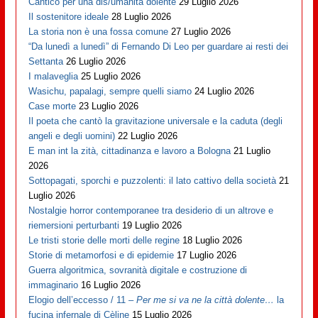
Cantico per una dis/umanità dolente
29 Luglio 2026
Il sostenitore ideale
28 Luglio 2026
La storia non è una fossa comune
27 Luglio 2026
“Da lunedì a lunedì” di Fernando Di Leo per guardare ai resti dei
Settanta
26 Luglio 2026
I malaveglia
25 Luglio 2026
Wasichu, papalagi, sempre quelli siamo
24 Luglio 2026
Case morte
23 Luglio 2026
Il poeta che cantò la gravitazione universale e la caduta (degli
angeli e degli uomini)
22 Luglio 2026
E man int la zità, cittadinanza e lavoro a Bologna
21 Luglio
2026
Sottopagati, sporchi e puzzolenti: il lato cattivo della società
21
Luglio 2026
Nostalgie horror contemporanee tra desiderio di un altrove e
riemersioni perturbanti
19 Luglio 2026
Le tristi storie delle morti delle regine
18 Luglio 2026
Storie di metamorfosi e di epidemie
17 Luglio 2026
Guerra algoritmica, sovranità digitale e costruzione di
immaginario
16 Luglio 2026
Elogio dell’eccesso / 11 –
Per me si va ne la città dolente…
la
fucina infernale di Cèline
15 Luglio 2026