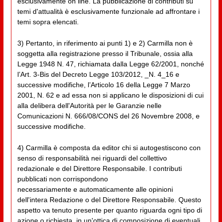
esclusivamente on line. La pubblicazione di contributi su
temi d'attualità è esclusivamente funzionale ad affrontare i
temi sopra elencati.
3) Pertanto, in riferimento ai punti 1) e 2) Carmilla non è
soggetta alla registrazione presso il Tribunale, ossia alla
Legge 1948 N. 47, richiamata dalla Legge 62/2001, nonché
l’Art. 3-Bis del Decreto Legge 103/2012, _N. 4_16 e
successive modifiche, l’Articolo 16 della Legge 7 Marzo
2001, N. 62 e ad essa non si applicano le disposizioni di cui
alla delibera dell'Autorità per le Garanzie nelle
Comunicazioni N. 666/08/CONS del 26 Novembre 2008, e
successive modifiche.
4) Carmilla è composta da editor chi si autogestiscono con
senso di responsabilità nei riguardi del collettivo
redazionale e del Direttore Responsabile. I contributi
pubblicati non corrispondono
necessariamente e automaticamente alle opinioni
dell'intera Redazione o del Direttore Responsabile. Questo
aspetto va tenuto presente per quanto riguarda ogni tipo di
azione o richiesta, in un'ottica di composizione di eventuali