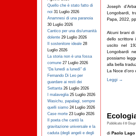
Quello che è stato fatto di
Joseph d’Arb
noi
31 Luglio 2026
Longobardi, tr
Anamnesi di una paranoia
Papa, 2022, pp
30 Luglio 2026
Cantico per una dis/umanità
Alcuni brani di
dolente
29 Luglio 2026
dello scrittor
Il sostenitore ideale
28
uscito nel 19
Luglio 2026
Longobardi n
La storia non è una fossa
possiamo legger
comune
27 Luglio 2026
alla bella trad
“Da lunedì a lunedì” di
La Noce d’oro c
Fernando Di Leo per
Leggi →
guardare ai resti dei
Settanta
26 Luglio 2026
I malaveglia
25 Luglio 2026
Wasichu, papalagi, sempre
quelli siamo
24 Luglio 2026
Case morte
23 Luglio 2026
Ecologia
Il poeta che cantò la
Pubblicato il
8 Giug
gravitazione universale e la
di
Paolo Lago
caduta (degli angeli e degli