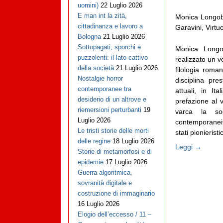
uomini)
22 Luglio 2026
E man int la zità,
Monica Longob
cittadinanza e lavoro a
Garavini, Virtu
Bologna
21 Luglio 2026
Sottopagati, sporchi e
Monica Longo
puzzolenti: il lato cattivo
realizzato un v
della società
21 Luglio 2026
filologia roma
Nostalgie horror
disciplina pr
contemporanee tra
attuali, in It
desiderio di un altrove e
prefazione al
riemersioni perturbanti
19
varca la so
Luglio 2026
contemporaneit
Le tristi storie delle morti
stati pionieristici
delle regine
18 Luglio 2026
Leggi →
Storie di metamorfosi e di
epidemie
17 Luglio 2026
Guerra algoritmica,
sovranità digitale e
costruzione di immaginario
16 Luglio 2026
Elogio dell’eccesso / 11 –