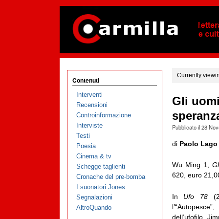
Currently viewi
Contenuti
Interventi
Gli uomi
Recensioni
speranza
Controinformazione
Interviste
Pubblicato il
28 Nov
Testi
di
Paolo Lago
Poesia
Cinema & tv
Wu Ming 1,
Gl
Schegge taglienti
620, euro 21,0
Cronache del pre-bomba
I suonatori Jones
In
Ufo 78
(2
Segnalazioni
l’“Autopesce”
AltroQuando
dell’ufofilo J