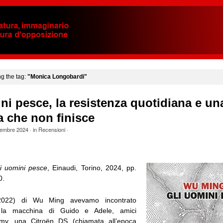
ng the tag:
"Monica Longobardi"
ni pesce, la resistenza quotidiana e un
 che non finisce
embre 2024
· in
Recensioni
·
i uomini pesce
, Einaudi, Torino, 2024, pp.
0.
022) di Wu Ming avevamo incontrato
, la macchina di Guido e Adele, amici
immy, una Citroën DS (chiamata all’epoca