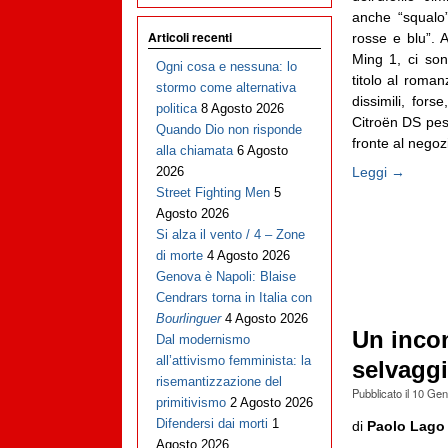
anche “squalo”
Articoli recenti
rosse e blu”. 
Ming 1, ci son
Ogni cosa e nessuna: lo
titolo al roma
stormo come alternativa
dissimili, for
politica
8 Agosto 2026
Citroën DS pes
Quando Dio non risponde
fronte al negozi
alla chiamata
6 Agosto
Leggi →
2026
Street Fighting Men
5
Agosto 2026
Si alza il vento / 4 – Zone
di morte
4 Agosto 2026
Genova è Napoli: Blaise
Cendrars torna in Italia con
Bourlinguer
4 Agosto 2026
Un incon
Dal modernismo
all’attivismo femminista: la
selvagg
risemantizzazione del
Pubblicato il
10 Gen
primitivismo
2 Agosto 2026
Difendersi dai morti
1
di
Paolo Lago
Agosto 2026