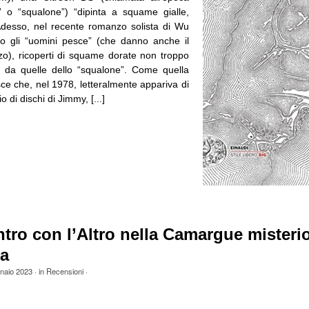
 o “squalone”) “dipinta a squame gialle,
Adesso, nel recente romanzo solista di Wu
o gli “uomini pesce” (che danno anche il
nzo), ricoperti di squame dorate non troppo
se, da quelle dello “squalone”. Come quella
ce che, nel 1978, letteralmente appariva di
o di dischi di Jimmy, [...]
tro con l’Altro nella Camargue misteri
ia
naio 2023
· in
Recensioni
·