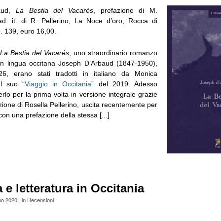
aud,
La Bestia del Vacarés
, prefazione di M.
ad. it. di R. Pellerino, La Noce d’oro, Rocca di
. 139, euro 16,00.
La Bestia del Vacarés
, uno straordinario romanzo
e in lingua occitana Joseph D’Arbaud (1847-1950),
26, erano stati tradotti in italiano da Monica
el suo
“Viaggio in Occitania”
del 2019. Adesso
lo per la prima volta in versione integrale grazie
uzione di Rosella Pellerino, uscita recentemente per
on una prefazione della stessa [...]
 e letteratura in Occitania
no 2020
· in
Recensioni
·