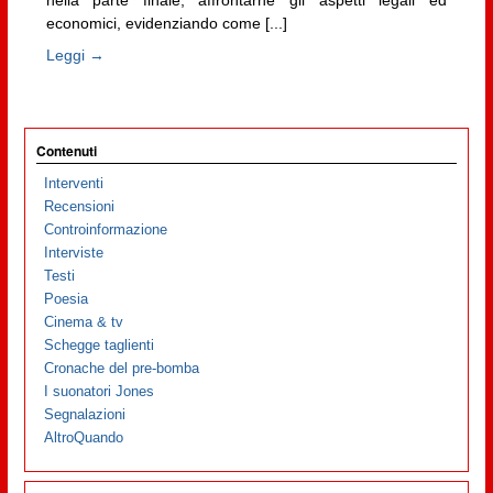
nella parte finale, affrontarne gli aspetti legali ed
economici, evidenziando come [...]
Leggi →
Contenuti
Interventi
Recensioni
Controinformazione
Interviste
Testi
Poesia
Cinema & tv
Schegge taglienti
Cronache del pre-bomba
I suonatori Jones
Segnalazioni
AltroQuando