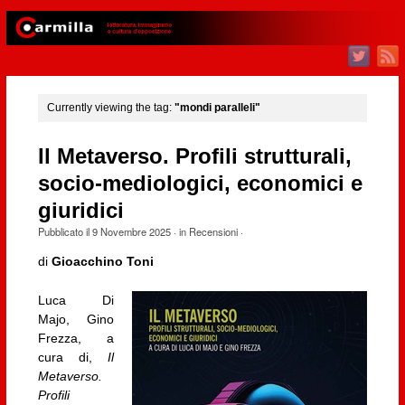
Currently viewing the tag:
"mondi paralleli"
Il Metaverso. Profili strutturali,
socio-mediologici, economici e
giuridici
Pubblicato il
9 Novembre 2025
· in
Recensioni
·
di
Gioacchino Toni
Luca Di
Majo, Gino
Frezza, a
cura di,
Il
Metaverso.
Profili