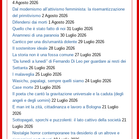
4 Agosto 2026
Dal modernismo all’attivismo femminista: la risemantizzazione
del primitivismo
2 Agosto 2026
Difendersi dai morti
1 Agosto 2026
Quello che è stato fatto di noi
31 Luglio 2026
Anamnesi di una paranoia
30 Luglio 2026
Cantico per una dis/umanità dolente
29 Luglio 2026
Il sostenitore ideale
28 Luglio 2026
La storia non è una fossa comune
27 Luglio 2026
“Da lunedì a lunedì” di Fernando Di Leo per guardare ai resti dei
Settanta
26 Luglio 2026
I malaveglia
25 Luglio 2026
Wasichu, papalagi, sempre quelli siamo
24 Luglio 2026
Case morte
23 Luglio 2026
Il poeta che cantò la gravitazione universale e la caduta (degli
angeli e degli uomini)
22 Luglio 2026
E man int la zità, cittadinanza e lavoro a Bologna
21 Luglio
2026
Sottopagati, sporchi e puzzolenti: il lato cattivo della società
21
Luglio 2026
Nostalgie horror contemporanee tra desiderio di un altrove e