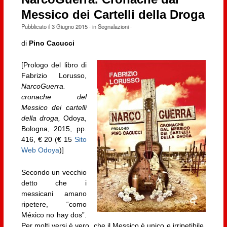
Messico dei Cartelli della Droga
Pubblicato il
3 Giugno 2015
· in
Segnalazioni
·
di
Pino Cacucci
[Prologo del libro di
Fabrizio Lorusso,
NarcoGuerra.
cronache del
Messico dei cartelli
della droga,
Odoya,
Bologna, 2015, pp.
416, € 20 (€ 15
Sito
Web Odoya
)]
Secondo un vecchio
detto che i
messicani amano
ripetere, “como
México no hay dos”.
Per molti versi è vero, che il Messico è unico e irripetibile.