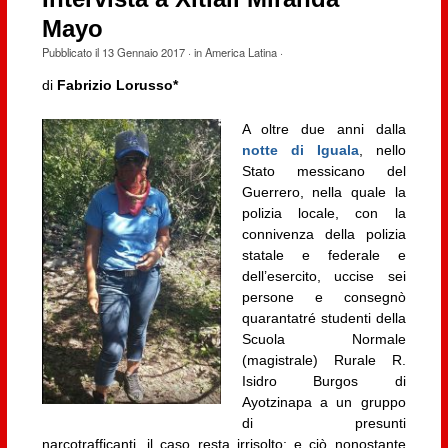
Mayo
Pubblicato il
13 Gennaio 2017
· in
America Latina
·
di
Fabrizio Lorusso*
A oltre due anni dalla
notte di Iguala
, nello
Stato messicano del
Guerrero, nella quale la
polizia locale, con la
connivenza della polizia
statale e federale e
dell’esercito, uccise sei
persone e consegnò
quarantatré studenti della
Scuola Normale
(magistrale) Rurale R.
Isidro Burgos di
Ayotzinapa a un gruppo
di presunti
narcotrafficanti, il caso resta irrisolto; e ciò nonostante