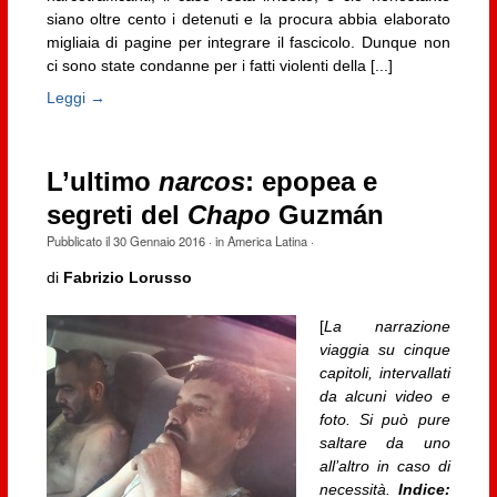
siano oltre cento i detenuti e la procura abbia elaborato
migliaia di pagine per integrare il fascicolo. Dunque non
ci sono state condanne per i fatti violenti della [...]
Leggi →
L’ultimo
narcos
: epopea e
segreti del
Chapo
Guzmán
Pubblicato il
30 Gennaio 2016
· in
America Latina
·
di
Fabrizio Lorusso
[
La narrazione
viaggia su cinque
capitoli, intervallati
da alcuni video e
foto. Si può pure
saltare da uno
all’altro in caso di
necessità.
Indice: