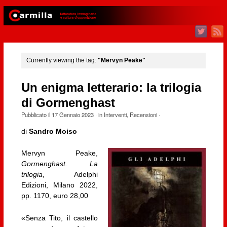
Currently viewing the tag:
"Mervyn Peake"
Un enigma letterario: la trilogia
di Gormenghast
Pubblicato il
17 Gennaio 2023
· in
Interventi
,
Recensioni
·
di
Sandro Moiso
Mervyn Peake,
Gormenghast. La
trilogia
, Adelphi
Edizioni, Milano 2022,
pp. 1170, euro 28,00
«Senza Tito, il castello