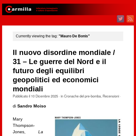
Currently viewing the tag:
"Mauro De Bonis"
Il nuovo disordine mondiale /
31 – Le guerre del Nord e il
futuro degli equilibri
geopolitici ed economici
mondiali
Pubblicato il
10 Dicembre 2025
· in
Cronache del pre-bomba
,
Recensioni
·
di
Sandro Moiso
Mary
Thompson-
Jones,
La