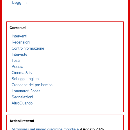
Leggi →
Contenuti
Interventi
Recensioni
Controinformazione
Interviste
Testi
Poesia
Cinema & tv
Schegge taglienti
Cronache del pre-bomba
I suonatori Jones
Segnalazioni
AltroQuando
Articoli recenti
Mitopoiesi nel nuovo disordine mondiale
9 Agosto 2026