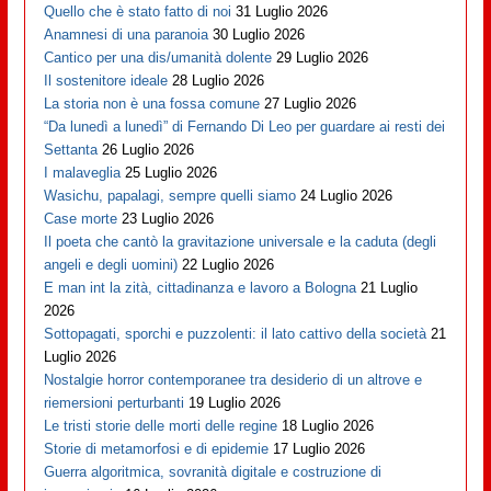
Quello che è stato fatto di noi
31 Luglio 2026
Anamnesi di una paranoia
30 Luglio 2026
Cantico per una dis/umanità dolente
29 Luglio 2026
Il sostenitore ideale
28 Luglio 2026
La storia non è una fossa comune
27 Luglio 2026
“Da lunedì a lunedì” di Fernando Di Leo per guardare ai resti dei
Settanta
26 Luglio 2026
I malaveglia
25 Luglio 2026
Wasichu, papalagi, sempre quelli siamo
24 Luglio 2026
Case morte
23 Luglio 2026
Il poeta che cantò la gravitazione universale e la caduta (degli
angeli e degli uomini)
22 Luglio 2026
E man int la zità, cittadinanza e lavoro a Bologna
21 Luglio
2026
Sottopagati, sporchi e puzzolenti: il lato cattivo della società
21
Luglio 2026
Nostalgie horror contemporanee tra desiderio di un altrove e
riemersioni perturbanti
19 Luglio 2026
Le tristi storie delle morti delle regine
18 Luglio 2026
Storie di metamorfosi e di epidemie
17 Luglio 2026
Guerra algoritmica, sovranità digitale e costruzione di