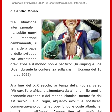
Pubblicato il
22 Marzo 2022
· in
Controinformazione
,
Interventi
·
di
Sandro Moiso
“La situazione
internazionale
ha subito nuovi
e importanti
cambiamenti, il
tema della pace
e dello sviluppo
sta affrontando
gravi sfide e il mondo non è pacifico” (Xi Jinping a Joe
Biden durante la conferenza sulla crisi in Ucraina del 18
marzo 2022)
Alla fine del XIX secolo, ai tempi della «corsa verso
l’Africa», l’oro africano alimentava da almeno mille anni le
economie europee e del mondo islamico, mentre fin dal
XV secolo i suoi regni, alquanto evoluti e sofisticati,
commerciavano con gli europei lungo le coste atlantiche,
dal Senegal all’Angola. Almeno fino alla metà del