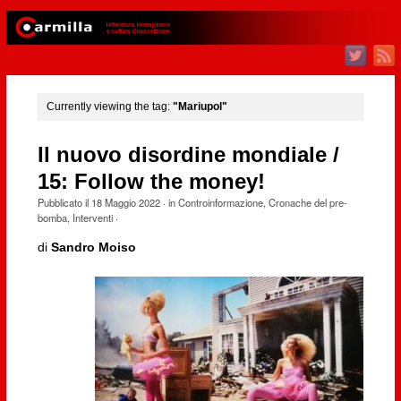
Currently viewing the tag:
"Mariupol"
Il nuovo disordine mondiale /
15: Follow the money!
Pubblicato il
18 Maggio 2022
· in
Controinformazione
,
Cronache del pre-
bomba
,
Interventi
·
di
Sandro Moiso