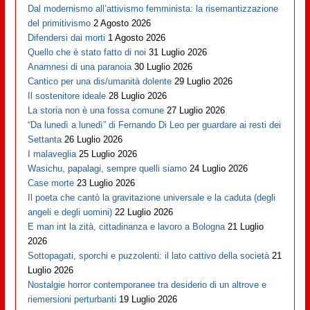
Dal modernismo all’attivismo femminista: la risemantizzazione
del primitivismo
2 Agosto 2026
Difendersi dai morti
1 Agosto 2026
Quello che è stato fatto di noi
31 Luglio 2026
Anamnesi di una paranoia
30 Luglio 2026
Cantico per una dis/umanità dolente
29 Luglio 2026
Il sostenitore ideale
28 Luglio 2026
La storia non è una fossa comune
27 Luglio 2026
“Da lunedì a lunedì” di Fernando Di Leo per guardare ai resti dei
Settanta
26 Luglio 2026
I malaveglia
25 Luglio 2026
Wasichu, papalagi, sempre quelli siamo
24 Luglio 2026
Case morte
23 Luglio 2026
Il poeta che cantò la gravitazione universale e la caduta (degli
angeli e degli uomini)
22 Luglio 2026
E man int la zità, cittadinanza e lavoro a Bologna
21 Luglio
2026
Sottopagati, sporchi e puzzolenti: il lato cattivo della società
21
Luglio 2026
Nostalgie horror contemporanee tra desiderio di un altrove e
riemersioni perturbanti
19 Luglio 2026