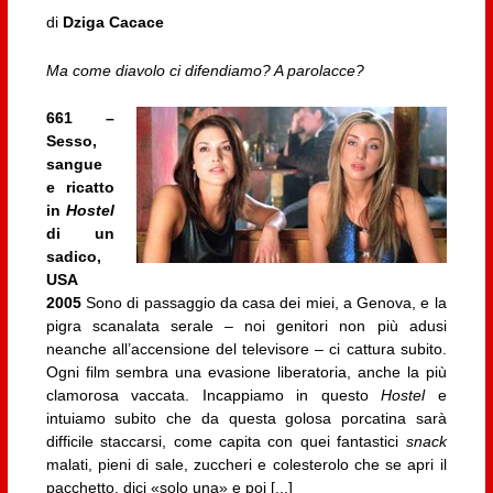
di
Dziga Cacace
Ma come diavolo ci difendiamo? A parolacce?
661 –
Sesso,
sangue
e ricatto
in
Hostel
di un
sadico,
USA
2005
Sono di passaggio da casa dei miei, a Genova, e la
pigra scanalata serale – noi genitori non più adusi
neanche all’accensione del televisore – ci cattura subito.
Ogni film sembra una evasione liberatoria, anche la più
clamorosa vaccata. Incappiamo in questo
Hostel
e
intuiamo subito che da questa golosa porcatina sarà
difficile staccarsi, come capita con quei fantastici
snack
malati, pieni di sale, zuccheri e colesterolo che se apri il
pacchetto, dici «solo una» e poi [...]