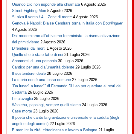
Quando Dio non risponde alla chiamata
6 Agosto 2026
Street Fighting Men
5 Agosto 2026
Si alza il vento / 4 – Zone di morte
4 Agosto 2026
Genova è Napoli: Blaise Cendrars torna in Italia con
Bourlinguer
4 Agosto 2026
Dal modernismo all’attivismo femminista: la risemantizzazione
del primitivismo
2 Agosto 2026
Difendersi dai morti
1 Agosto 2026
Quello che è stato fatto di noi
31 Luglio 2026
Anamnesi di una paranoia
30 Luglio 2026
Cantico per una dis/umanità dolente
29 Luglio 2026
Il sostenitore ideale
28 Luglio 2026
La storia non è una fossa comune
27 Luglio 2026
“Da lunedì a lunedì” di Fernando Di Leo per guardare ai resti dei
Settanta
26 Luglio 2026
I malaveglia
25 Luglio 2026
Wasichu, papalagi, sempre quelli siamo
24 Luglio 2026
Case morte
23 Luglio 2026
Il poeta che cantò la gravitazione universale e la caduta (degli
angeli e degli uomini)
22 Luglio 2026
E man int la zità, cittadinanza e lavoro a Bologna
21 Luglio