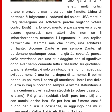
letto qui e là e in
effetti molti critici
erano in erezione marmorea per ‘sto filmetto. L’idea di
partenza è folgorante (i cadaveri dei soldati USA morti in
Iraq riemergono da sottoterra perché vogliono votare
contro Bush) ma lo svolgimento è paratelevisivo a voler
essere generosi, con attori che non se li
imbarcherebbero neanche i Legnanesi in una replica
parrocchiale. Mamma mia che brutto, una schifezza
umiliante. Siccome Dante è pur sempre Dante, gli
perdonano qualunque cosa, ma già
La seconda guerra
civile americana
era una stupidaggine che si sgonfiava
dopo aver semplicemente letto il riassunto sui quotidiani.
E anche stavolta c’è solo un’intuizione e non un adeguato
sviluppo nonché una forma degna di tal nome. E poi mi
hanno un po’ rotto il cazzo gli americani liberali che della
guerra in Iraq si ricordano sempre le vittime statunitensi e
mai i centomila civili iracheni stecchiti (a volare bassi con
le stime). Più gli altri (soldati, ribelli, pure terroristi) che
son uomini anche loro. Se per loro un filmetto così è
buono per pulirsi la coscienza, io aggiungo che mi ci
pulirei qualcos’altro. E dài, eh. (Dvd; 8/12/07)