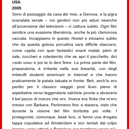
USA
2005
Sono di passaggio da casa dei miei, a Genova, e la pigra
scanalata serale – noi genitori non più adusi neanche
all’accensione del televisore – ci cattura subito. Ogni film
sembra una evasione liberatoria, anche la più clamorosa
vaccata. Incappiamo in questo
Hostel
e intuiamo subito
che da questa golosa porcatina sarà difficile staccarsi,
come capita con quei fantastici
snack
malati, pieni di
sale, zuccheri e colesterolo che se apri il pacchetto, dici
«solo una» e poi te lo devi finire. La prima parte del film,
preparatoria, è irritante nella sua linearità, con degli
imbecilli studenti americani in Interrail e che hanno
praticamente la patata tatuata in fronte. Beh, anch’io ero
partito per il classico viaggio post liceo pieno di
aspettative verso leggendarie valchirie pronte a sbranarsi
il bel pezzo di manzo che ero. Invece era finita che m’ero
messo con Barbara. Perlomeno fino a stasera, visto che
durante la visione del film borbotta più volte. I
protagonisti, comunque, beati loro, si fanno una drogata
tappa copulativa ad Amsterdam e son tentati dal colpo