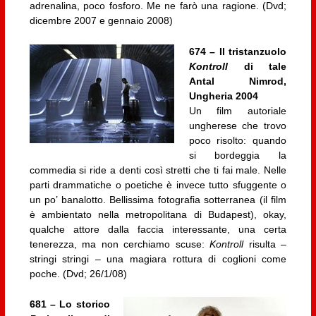
adrenalina, poco fosforo. Me ne farò una ragione. (Dvd;
dicembre 2007 e gennaio 2008)
674 – Il tristanzuolo
Kontroll
di tale
Antal Nimrod,
Ungheria 2004
Un film autoriale
ungherese che trovo
poco risolto: quando
si bordeggia la
commedia si ride a denti così stretti che ti fai male. Nelle
parti drammatiche o poetiche è invece tutto sfuggente o
un po’ banalotto. Bellissima fotografia sotterranea (il film
è ambientato nella metropolitana di Budapest), okay,
qualche attore dalla faccia interessante, una certa
tenerezza, ma non cerchiamo scuse:
Kontroll
risulta –
stringi stringi – una magiara rottura di coglioni come
poche. (Dvd; 26/1/08)
681 – Lo storico