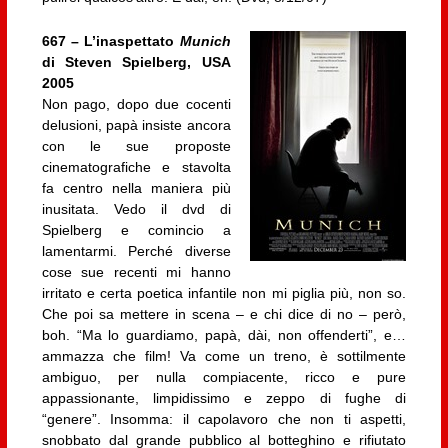
667 – L’inaspettato
Munich
di Steven Spielberg, USA
2005
Non pago, dopo due cocenti
delusioni, papà insiste ancora
con le sue proposte
cinematografiche e stavolta
fa centro nella maniera più
inusitata. Vedo il dvd di
Spielberg e comincio a
lamentarmi. Perché diverse
cose sue recenti mi hanno
irritato e certa poetica infantile non mi piglia più, non so.
Che poi sa mettere in scena – e chi dice di no – però,
boh. “Ma lo guardiamo, papà, dài, non offenderti”, e…
ammazza che film! Va come un treno, è sottilmente
ambiguo, per nulla compiacente, ricco e pure
appassionante, limpidissimo e zeppo di fughe di
“genere”. Insomma: il capolavoro che non ti aspetti,
snobbato dal grande pubblico al botteghino e rifiutato