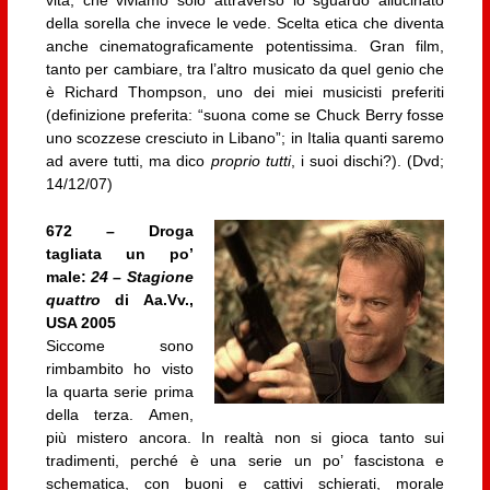
della sorella che invece le vede. Scelta etica che diventa
anche cinematograficamente potentissima. Gran film,
tanto per cambiare, tra l’altro musicato da quel genio che
è Richard Thompson, uno dei miei musicisti preferiti
(definizione preferita: “suona come se Chuck Berry fosse
uno scozzese cresciuto in Libano”; in Italia quanti saremo
ad avere tutti, ma dico
proprio tutti
, i suoi dischi?). (Dvd;
14/12/07)
672 – Droga
tagliata un po’
male:
24 – Stagione
quattro
di Aa.Vv.,
USA 2005
Siccome sono
rimbambito ho visto
la quarta serie prima
della terza. Amen,
più mistero ancora. In realtà non si gioca tanto sui
tradimenti, perché è una serie un po’ fascistona e
schematica, con buoni e cattivi schierati, morale