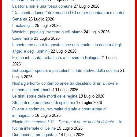
La storia non è una fossa comune
27 Luglio 2026
“Da lunedì a lunedì” di Fernando Di Leo per guardare ai resti dei
Settanta
26 Luglio 2026
I malaveglia
25 Luglio 2026
Wasichu, papalagi, sempre quelli siamo
24 Luglio 2026
Case morte
23 Luglio 2026
Il poeta che cantò la gravitazione universale e la caduta (degli
angeli e degli uomini)
22 Luglio 2026
E man int la zità, cittadinanza e lavoro a Bologna
21 Luglio
2026
Sottopagati, sporchi e puzzolenti: il lato cattivo della società
21
Luglio 2026
Nostalgie horror contemporanee tra desiderio di un altrove e
riemersioni perturbanti
19 Luglio 2026
Le tristi storie delle morti delle regine
18 Luglio 2026
Storie di metamorfosi e di epidemie
17 Luglio 2026
Guerra algoritmica, sovranità digitale e costruzione di
immaginario
16 Luglio 2026
Elogio dell’eccesso / 11 –
Per me si va ne la città dolente…
la
fucina infernale di Cèline
15 Luglio 2026
Due racconti pre agostani
14 Luglio 2026