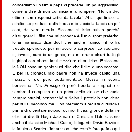
concediamo un film e papà ci precede, un po’ aggressivo,
come a dire di non cominciare a rompere: “Ho un dvd
ottimo, con responsi critici da favola”. Ahia, qui finisce a
schifio. Lo produce dalla borsa e io faccio la faccia un po’
così, da vera merda. Siccome si irrita subito perché
distruggergli i film che mi propone è il mio sport preferito,
lo ammansisco dicendogli che anche l’amico Pif lo ha
trovato splendido, per intreccio e sorprese. Lo vediamo
e, invece, sarò io un genio, ma mi erano chiari tutti gli
inghippi con abbondanti mezz’ore di anticipo. E siccome
io NON sono un genio vuol dire che il film è una vaccata.
E per la cronaca mio padre non ha invece capito una
mazza e s’è pure addormentato. Messo in scena
benissimo,
The Prestige
è però freddo e lunghetto e
sembra il compitino di un primo della classe che vuole
sempre stupirti, sennonché a Nolan il prestigio non viene
per nulla, secondo me. Con
Memento
il regista ci riusciva
prima di diventare noioso, qui no. Il
cast
gronda dollari e
oltre ai divetti Hugh Jackman e Christian Bale ci sono
anche il classico Michael Caine, l’elegante David Bowie e
la fatalona Scarlett Johansson, che com’è fotografata qui