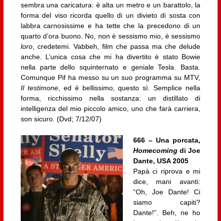
sembra una caricatura: è alta un metro e un barattolo, la
forma del viso ricorda quello di un divieto di sosta con
labbra carnosissime e ha tette che la precedono di un
quarto d’ora buono. No, non è sessismo mio, è sessismo
loro
, credetemi. Vabbeh, film che passa ma che delude
anche. L’unica cosa che mi ha divertito è stato Bowie
nella parte dello squinternato e geniale Tesla. Basta.
Comunque Pif ha messo su un suo programma su MTV,
Il testimone
, ed è bellissimo, questo sì. Semplice nella
forma, ricchissimo nella sostanza: un distillato di
intelligenza del mio piccolo amico, uno che farà carriera,
son sicuro. (Dvd; 7/12/07)
666 – Una porcata,
Homecoming
di Joe
Dante, USA 2005
Papà ci riprova e mi
dice, mani avanti:
“Oh, Joe Dante! Ci
siamo capiti?
Dante!”. Beh, ne ho