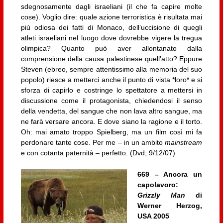
sdegnosamente dagli israeliani (il che fa capire molte
cose). Voglio dire: quale azione terroristica è risultata mai
più odiosa dei fatti di Monaco, dell’uccisione di quegli
atleti israeliani nel luogo dove dovrebbe vigere la tregua
olimpica? Quanto può aver allontanato dalla
comprensione della causa palestinese quell’atto? Eppure
Steven (ebreo, sempre attentissimo alla memoria del suo
popolo) riesce a metterci anche il punto di vista *loro* e si
sforza di capirlo e costringe lo spettatore a mettersi in
discussione come il protagonista, chiedendosi il senso
della vendetta, del sangue che non lava altro sangue, ma
ne farà versare ancora. E dove siano la ragione e il torto.
Oh: mai amato troppo Spielberg, ma un film così mi fa
perdonare tante cose. Per me – in un ambito
mainstream
e con cotanta paternità – perfetto. (Dvd; 9/12/07)
669 – Ancora un
capolavoro:
Grizzly Man
di
Werner Herzog,
USA 2005