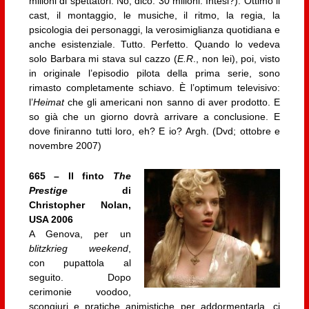
milioni di spettatori. No, dico: 30 milioni. Intesi?). Ottimo il
cast, il montaggio, le musiche, il ritmo, la regia, la
psicologia dei personaggi, la verosimiglianza quotidiana e
anche esistenziale. Tutto. Perfetto. Quando lo vedeva
solo Barbara mi stava sul cazzo (
E.R
., non lei), poi, visto
in originale l’episodio pilota della prima serie, sono
rimasto completamente schiavo. È l’optimum televisivo:
l’
Heimat
che gli americani non sanno di aver prodotto. E
so già che un giorno dovrà arrivare a conclusione. E
dove finiranno tutti loro, eh? E io? Argh. (Dvd; ottobre e
novembre 2007)
665 – Il finto
The
Prestige
di
Christopher Nolan,
USA 2006
A Genova, per un
blitzkrieg weekend
,
con pupattola al
seguito. Dopo
cerimonie voodoo,
scongiuri e pratiche animistiche per addormentarla, ci