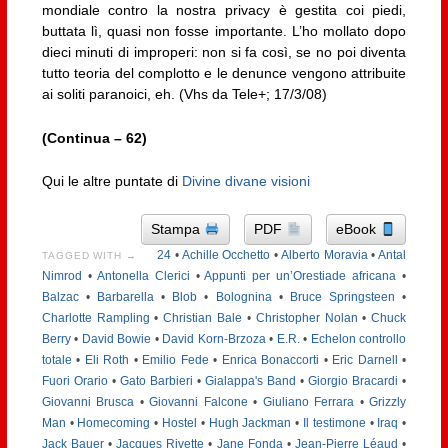
mondiale contro la nostra privacy è gestita coi piedi,
buttata lì, quasi non fosse importante. L’ho mollato dopo
dieci minuti di improperi: non si fa così, se no poi diventa
tutto teoria del complotto e le denunce vengono attribuite
ai soliti paranoici, eh. (Vhs da Tele+; 17/3/08)
(Continua – 62)
Qui le altre puntate di
Divine divane visioni
Stampa
PDF
eBook
24
•
Achille Occhetto
•
Alberto Moravia
•
Antal
TAGGED WITH →
Nimrod
•
Antonella Clerici
•
Appunti per un’Orestiade africana
•
Balzac
•
Barbarella
•
Blob
•
Bolognina
•
Bruce Springsteen
•
Charlotte Rampling
•
Christian Bale
•
Christopher Nolan
•
Chuck
Berry
•
David Bowie
•
David Korn-Brzoza
•
E.R.
•
Echelon controllo
totale
•
Eli Roth
•
Emilio Fede
•
Enrica Bonaccorti
•
Eric Darnell
•
Fuori Orario
•
Gato Barbieri
•
Gialappa's Band
•
Giorgio Bracardi
•
Giovanni Brusca
•
Giovanni Falcone
•
Giuliano Ferrara
•
Grizzly
Man
•
Homecoming
•
Hostel
•
Hugh Jackman
•
Il testimone
•
Iraq
•
Jack Bauer
•
Jacques Rivette
•
Jane Fonda
•
Jean-Pierre Léaud
•