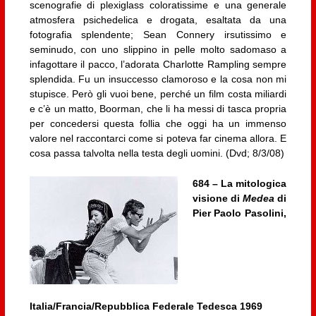
scenografie di plexiglass coloratissime e una generale
atmosfera psichedelica e drogata, esaltata da una
fotografia splendente; Sean Connery irsutissimo e
seminudo, con uno slippino in pelle molto sadomaso a
infagottare il pacco, l’adorata Charlotte Rampling sempre
splendida. Fu un insuccesso clamoroso e la cosa non mi
stupisce. Però gli vuoi bene, perché un film costa miliardi
e c’è un matto, Boorman, che li ha messi di tasca propria
per concedersi questa follia che oggi ha un immenso
valore nel raccontarci come si poteva far cinema allora. E
cosa passa talvolta nella testa degli uomini. (Dvd; 8/3/08)
684 – La mitologica
visione di
Medea
di
Pier Paolo Pasolini,
Italia/Francia/Repubblica Federale Tedesca 1969