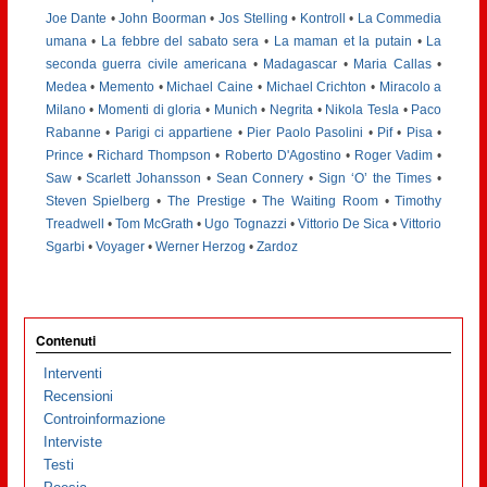
Joe Dante
•
John Boorman
•
Jos Stelling
•
Kontroll
•
La Commedia
umana
•
La febbre del sabato sera
•
La maman et la putain
•
La
seconda guerra civile americana
•
Madagascar
•
Maria Callas
•
Medea
•
Memento
•
Michael Caine
•
Michael Crichton
•
Miracolo a
Milano
•
Momenti di gloria
•
Munich
•
Negrita
•
Nikola Tesla
•
Paco
Rabanne
•
Parigi ci appartiene
•
Pier Paolo Pasolini
•
Pif
•
Pisa
•
Prince
•
Richard Thompson
•
Roberto D'Agostino
•
Roger Vadim
•
Saw
•
Scarlett Johansson
•
Sean Connery
•
Sign ‘O’ the Times
•
Steven Spielberg
•
The Prestige
•
The Waiting Room
•
Timothy
Treadwell
•
Tom McGrath
•
Ugo Tognazzi
•
Vittorio De Sica
•
Vittorio
Sgarbi
•
Voyager
•
Werner Herzog
•
Zardoz
Contenuti
Interventi
Recensioni
Controinformazione
Interviste
Testi