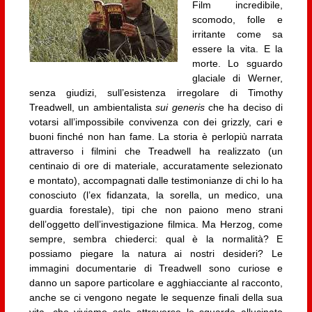
Film incredibile,
scomodo, folle e
irritante come sa
essere la vita. E la
morte. Lo sguardo
glaciale di Werner,
senza giudizi, sull’esistenza irregolare di Timothy
Treadwell, un ambientalista
sui generis
che ha deciso di
votarsi all’impossibile convivenza con dei grizzly, cari e
buoni finché non han fame. La storia è perlopiù narrata
attraverso i filmini che Treadwell ha realizzato (un
centinaio di ore di materiale, accuratamente selezionato
e montato), accompagnati dalle testimonianze di chi lo ha
conosciuto (l’ex fidanzata, la sorella, un medico, una
guardia forestale), tipi che non paiono meno strani
dell’oggetto dell’investigazione filmica. Ma Herzog, come
sempre, sembra chiederci: qual è la normalità? E
possiamo piegare la natura ai nostri desideri? Le
immagini documentarie di Treadwell sono curiose e
danno un sapore particolare e agghiacciante al racconto,
anche se ci vengono negate le sequenze finali della sua
vita, che viviamo solo attraverso lo sguardo allucinato