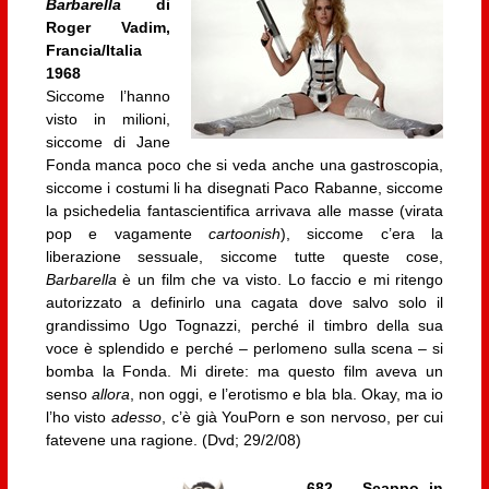
Barbarella
di
Roger Vadim,
Francia/Italia
1968
Siccome l’hanno
visto in milioni,
siccome di Jane
Fonda manca poco che si veda anche una gastroscopia,
siccome i costumi li ha disegnati Paco Rabanne, siccome
la psichedelia fantascientifica arrivava alle masse (virata
pop e vagamente
cartoonish
), siccome c’era la
liberazione sessuale, siccome tutte queste cose,
Barbarella
è un film che va visto. Lo faccio e mi ritengo
autorizzato a definirlo una cagata dove salvo solo il
grandissimo Ugo Tognazzi, perché il timbro della sua
voce è splendido e perché – perlomeno sulla scena – si
bomba la Fonda. Mi direte: ma questo film aveva un
senso
allora
, non oggi, e l’erotismo e bla bla. Okay, ma io
l’ho visto
adesso
, c’è già YouPorn e son nervoso, per cui
fatevene una ragione. (Dvd; 29/2/08)
682 – Scappo in