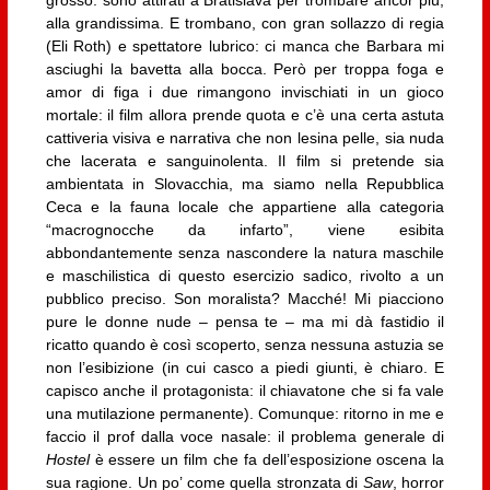
grosso: sono attirati a Bratislava per trombare ancor più,
alla grandissima. E trombano, con gran sollazzo di regia
(Eli Roth) e spettatore lubrico: ci manca che Barbara mi
asciughi la bavetta alla bocca. Però per troppa foga e
amor di figa i due rimangono invischiati in un gioco
mortale: il film allora prende quota e c’è una certa astuta
cattiveria visiva e narrativa che non lesina pelle, sia nuda
che lacerata e sanguinolenta. Il film si pretende sia
ambientata in Slovacchia, ma siamo nella Repubblica
Ceca e la fauna locale che appartiene alla categoria
“macrognocche da infarto”, viene esibita
abbondantemente senza nascondere la natura maschile
e maschilistica di questo esercizio sadico, rivolto a un
pubblico preciso. Son moralista? Macché! Mi piacciono
pure le donne nude – pensa te – ma mi dà fastidio il
ricatto quando è così scoperto, senza nessuna astuzia se
non l’esibizione (in cui casco a piedi giunti, è chiaro. E
capisco anche il protagonista: il chiavatone che si fa vale
una mutilazione permanente). Comunque: ritorno in me e
faccio il prof dalla voce nasale: il problema generale di
Hostel
è essere un film che fa dell’esposizione oscena la
sua ragione. Un po’ come quella stronzata di
Saw
, horror