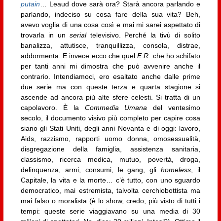
putain
… Leaud dove sarà ora? Starà ancora parlando e
parlando, indeciso su cosa fare della sua vita? Beh,
avevo voglia di una cosa così e mai mi sarei aspettato di
trovarla in un
serial
televisivo. Perché la tivù di solito
banalizza, attutisce, tranquillizza, consola, distrae,
addormenta. E invece ecco che quel
E.R.
che ho schifato
per tanti anni mi dimostra che può avvenire anche il
contrario. Intendiamoci, ero esaltato anche dalle prime
due serie ma con queste terza e quarta stagione si
ascende ad ancora più alte sfere celesti. Si tratta di un
capolavoro. È la
Commedia Umana
del ventesimo
secolo, il documento visivo più completo per capire cosa
siano gli Stati Uniti, degli anni Novanta e di oggi: lavoro,
Aids, razzismo, rapporti uomo donna, omosessualità,
disgregazione della famiglia, assistenza sanitaria,
classismo, ricerca medica, mutuo, povertà, droga,
delinquenza, armi, consumi, le gang, gli
homeless
, il
Capitale, la vita e la morte… c’è tutto, con uno sguardo
democratico, mai estremista, talvolta cerchiobottista ma
mai falso o moralista (è lo show, credo, più visto di tutti i
tempi: queste serie viaggiavano su una media di 30