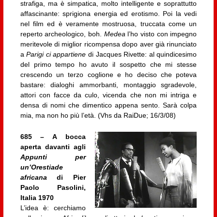
strafiga, ma è simpatica, molto intelligente e soprattutto
affascinante: sprigiona energia ed erotismo. Poi la vedi
nel film ed è veramente mostruosa, truccata come un
reperto archeologico, boh.
Medea
l’ho visto con impegno
meritevole di miglior ricompensa dopo aver già rinunciato
a
Parigi ci appartiene
di Jacques Rivette: al quindicesimo
del primo tempo ho avuto il sospetto che mi stesse
crescendo un terzo coglione e ho deciso che poteva
bastare: dialoghi ammorbanti, montaggio sgradevole,
attori con facce da culo, vicenda che non mi intriga e
densa di nomi che dimentico appena sento. Sarà colpa
mia, ma non ho più l’età. (Vhs da RaiDue; 16/3/08)
685 – A bocca
aperta davanti agli
Appunti per
un’Orestiade
africana
di Pier
Paolo Pasolini,
Italia 1970
L’idea è: cerchiamo