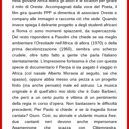
nella giovane Africa libera gli attori e le
location
per girare
il mito di Oreste. Accompagnati dalla voce del Poeta, il
film gira quando PPP si dimentica di associare Oreste e
company alle immagini e racconta ciò che vede. Quando
invece spiega il delirante progetto a degli studenti africani
a Roma ci sono momenti spiazzanti, da supercazzola.
Del resto rispondere a Pasolini che chiede se sia meglio
ambientare l’
Orestiade
nell’Africa di allora (1970) o della
prima decolonizzazione (1960), sembra uno scherzo
crudele, oltre tutto fatto a gente che parla l’italiano
stentatamente. L’impressione fortissima è che con questa
specie di documentario il Pierpa si sia pagato il viaggio in
Africa (col nasale Alberto Moravia al seguito, sai che
spasso), oppure abbia messo una pezza a un progetto
finito (ma anche pensato) male ed astruso. La musica
originale è di quell’altro mio idolo che è Gato Barbieri,
che però a un certo punto è vittima di un pentimento
della regia in corso d’opera. Non bastassero le difficoltà
precedenti, Pier Paolo si chiede:
e se la tragedia fosse
cantata?
Giuro. Così, su atonale e ululante musica
free
,
due cantanti neri devono anche impersonare
Agamennone che scazza con Clitemnestra,