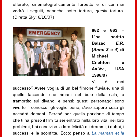
efferato, cinematograficamente furbetto e di cui mai
vedrò i seguiti, neanche sotto tortura,
quella
tortura.
(Diretta Sky; 6/10/07)
662 e 663 –
L’ha scritto
Balzac
E.R.
(
Anno 3
e
4
) di
Michael
Crichton e
Aa.Vv., USA
1996/97
Vi è mai
successo? Avete voglia di un bel filmone fluviale, una di
quelle faccende che rimani nel buio della sala, o
tramortito sul divano, e pensi: questi personaggi sono
vivi. Io li conosco, gli voglio bene,
devo
sapere cosa gli
accadrà domani. Perché per quella porzione di tempo
che ti ha preso il film tu sei entrato nella loro vita, nei loro
problemi, hai condiviso la loro felicità o i drammi, i dubbi, i
successi e le sconfitte. Ecco: penso a
La maman et la