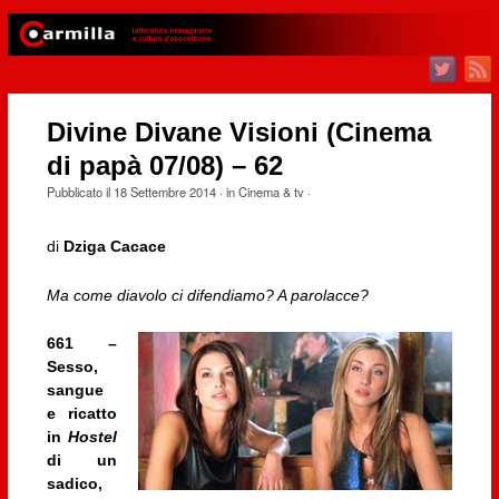
Divine Divane Visioni (Cinema
di papà 07/08) – 62
Pubblicato il
18 Settembre 2014
· in
Cinema & tv
·
di
Dziga Cacace
Ma come diavolo ci difendiamo? A parolacce?
661 –
Sesso,
sangue
e ricatto
in
Hostel
di un
sadico,