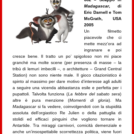
Madagascar
, di
Eric Darnell e Tom
McGrath, USA
2005
Un filmetto
piacevole che ci
mette mezz’ora ad
ingranare e poi
cresce bene. Il tratto un po’ spigoloso non mi piace
granché ma molte scene (per presenza di masse – la
tribù di lemuri imbecilli –, o architetture – Grand Central
Station) non sono niente male. Il gioco citazionistico è
spinto al massimo per dare motivo d’interesse agli adulti
a seguire una vicenda abbastanza esile e perfetta per i
pupattoli. Talvolta funziona (
La febbre del sabato sera
)
altre è pura menzione (
Momenti di gloria
). Ma
Madagascar
si fa vedere, coinvolgendoti con la stupidità
assoluta dell’orgiastico Re Julien o della pattuglia di
stolidi ed efficaci pinguini che vogliono tornare in
Antartide. Tra miraggi carnivori, comicità demenziale e
anche un’insospettabile scorrettezza politica, viene fuori