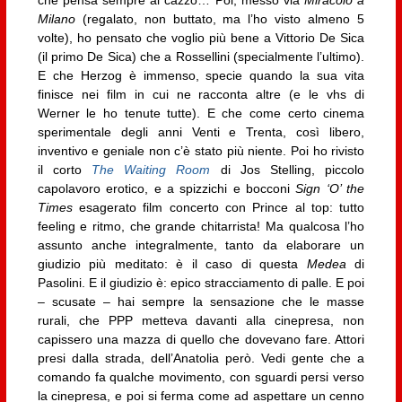
che pensa sempre al cazzo… Poi, messo via
Miracolo a
Milano
(regalato, non buttato, ma l’ho visto almeno 5
volte), ho pensato che voglio più bene a Vittorio De Sica
(il primo De Sica) che a Rossellini (specialmente l’ultimo).
E che Herzog è immenso, specie quando la sua vita
finisce nei film in cui ne racconta altre (e le vhs di
Werner le ho tenute tutte). E che come certo cinema
sperimentale degli anni Venti e Trenta, così libero,
inventivo e geniale non c’è stato più niente. Poi ho rivisto
il corto
The Waiting Room
di Jos Stelling, piccolo
capolavoro erotico, e a spizzichi e bocconi
Sign ‘O’ the
Times
esagerato film concerto con Prince al top: tutto
feeling e ritmo, che grande chitarrista! Ma qualcosa l’ho
assunto anche integralmente, tanto da elaborare un
giudizio più meditato: è il caso di questa
Medea
di
Pasolini. E il giudizio è: epico stracciamento di palle. E poi
– scusate – hai sempre la sensazione che le masse
rurali, che PPP metteva davanti alla cinepresa, non
capissero una mazza di quello che dovevano fare. Attori
presi dalla strada, dell’Anatolia però. Vedi gente che a
comando fa qualche movimento, con sguardi persi verso
la cinepresa, e poi si ferma come ad aspettare un cenno