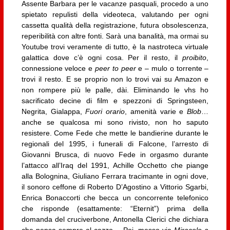
Assente Barbara per le vacanze pasquali, procedo a uno
spietato repulisti della videoteca, valutando per ogni
cassetta qualità della registrazione, futura obsolescenza,
reperibilità con altre fonti. Sarà una banalità, ma ormai su
Youtube trovi veramente di tutto, è la nastroteca virtuale
galattica dove c’è ogni cosa. Per il resto, il
proibito
,
connessione veloce e
peer to peer
e – mulo o torrente –
trovi il resto. E se proprio non lo trovi vai su Amazon e
non rompere più le palle, dài. Eliminando le vhs ho
sacrificato decine di film e spezzoni di Springsteen,
Negrita, Gialappa,
Fuori orario
, amenità varie e
Blob
…
anche se qualcosa mi sono rivisto, non ho saputo
resistere. Come Fede che mette le bandierine durante le
regionali del 1995, i funerali di Falcone, l’arresto di
Giovanni Brusca, di nuovo Fede in orgasmo durante
l’attacco all’Iraq del 1991, Achille Occhetto che piange
alla Bolognina, Giuliano Ferrara tracimante in ogni dove,
il sonoro ceffone di Roberto D’Agostino a Vittorio Sgarbi,
Enrica Bonaccorti che becca un concorrente telefonico
che risponde (esattamente: “Eternit”) prima della
domanda del cruciverbone, Antonella Clerici che dichiara