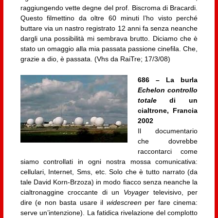
raggiungendo vette degne del prof. Biscroma di Bracardi.
Questo filmettino da oltre 60 minuti l’ho visto perché
buttare via un nastro registrato 12 anni fa senza neanche
dargli una possibilità mi sembrava brutto. Diciamo che è
stato un omaggio alla mia passata passione cinefila. Che,
grazie a dio, è passata. (Vhs da RaiTre; 17/3/08)
686 – La burla
Echelon controllo
totale
di un
cialtrone, Francia
2002
Il documentario
che dovrebbe
raccontarci come
siamo controllati in ogni nostra mossa comunicativa:
cellulari, Internet, Sms, etc. Solo che è tutto narrato (da
tale David Korn-Brzoza) in modo fiacco senza neanche la
cialtronaggine croccante di un
Voyager
televisivo, per
dire (e non basta usare il
widescreen
per fare cinema:
serve un’intenzione). La fatidica rivelazione del complotto