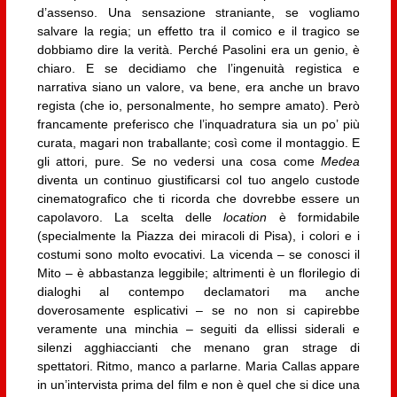
d’assenso. Una sensazione straniante, se vogliamo
salvare la regia; un effetto tra il comico e il tragico se
dobbiamo dire la verità. Perché Pasolini era un genio, è
chiaro. E se decidiamo che l’ingenuità registica e
narrativa siano un valore, va bene, era anche un bravo
regista (che io, personalmente, ho sempre amato). Però
francamente preferisco che l’inquadratura sia un po’ più
curata, magari non traballante; così come il montaggio. E
gli attori, pure. Se no vedersi una cosa come
Medea
diventa un continuo giustificarsi col tuo angelo custode
cinematografico che ti ricorda che dovrebbe essere un
capolavoro. La scelta delle
location
è formidabile
(specialmente la Piazza dei miracoli di Pisa), i colori e i
costumi sono molto evocativi. La vicenda – se conosci il
Mito – è abbastanza leggibile; altrimenti è un florilegio di
dialoghi al contempo declamatori ma anche
doverosamente esplicativi – se no non si capirebbe
veramente una minchia – seguiti da ellissi siderali e
silenzi agghiaccianti che menano gran strage di
spettatori. Ritmo, manco a parlarne. Maria Callas appare
in un’intervista prima del film e non è quel che si dice una