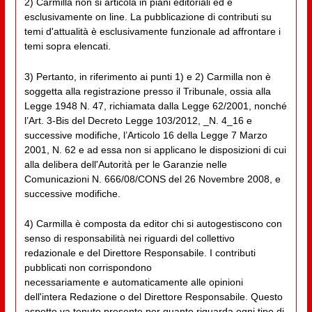
2) Carmilla non si articola in piani editoriali ed è
esclusivamente on line. La pubblicazione di contributi su
temi d'attualità è esclusivamente funzionale ad affrontare i
temi sopra elencati.
3) Pertanto, in riferimento ai punti 1) e 2) Carmilla non è
soggetta alla registrazione presso il Tribunale, ossia alla
Legge 1948 N. 47, richiamata dalla Legge 62/2001, nonché
l’Art. 3-Bis del Decreto Legge 103/2012, _N. 4_16 e
successive modifiche, l’Articolo 16 della Legge 7 Marzo
2001, N. 62 e ad essa non si applicano le disposizioni di cui
alla delibera dell'Autorità per le Garanzie nelle
Comunicazioni N. 666/08/CONS del 26 Novembre 2008, e
successive modifiche.
4) Carmilla è composta da editor chi si autogestiscono con
senso di responsabilità nei riguardi del collettivo
redazionale e del Direttore Responsabile. I contributi
pubblicati non corrispondono
necessariamente e automaticamente alle opinioni
dell'intera Redazione o del Direttore Responsabile. Questo
aspetto va tenuto presente per quanto riguarda ogni tipo di