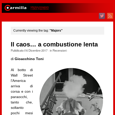
Currently viewing the tag:
"Majors"
Il caos… a combustione lenta
Pubblicato il
6 Dicembre 2017
· in
Recensioni
·
di
Gioacchino Toni
Al botto di
Wall Street
l’America
arriva di
corsa e con i
paraocchi,
tanto che,
soltanto
pochi mesi