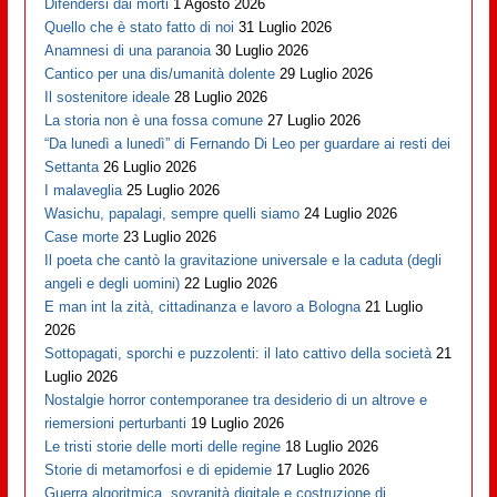
Difendersi dai morti
1 Agosto 2026
Quello che è stato fatto di noi
31 Luglio 2026
Anamnesi di una paranoia
30 Luglio 2026
Cantico per una dis/umanità dolente
29 Luglio 2026
Il sostenitore ideale
28 Luglio 2026
La storia non è una fossa comune
27 Luglio 2026
“Da lunedì a lunedì” di Fernando Di Leo per guardare ai resti dei
Settanta
26 Luglio 2026
I malaveglia
25 Luglio 2026
Wasichu, papalagi, sempre quelli siamo
24 Luglio 2026
Case morte
23 Luglio 2026
Il poeta che cantò la gravitazione universale e la caduta (degli
angeli e degli uomini)
22 Luglio 2026
E man int la zità, cittadinanza e lavoro a Bologna
21 Luglio
2026
Sottopagati, sporchi e puzzolenti: il lato cattivo della società
21
Luglio 2026
Nostalgie horror contemporanee tra desiderio di un altrove e
riemersioni perturbanti
19 Luglio 2026
Le tristi storie delle morti delle regine
18 Luglio 2026
Storie di metamorfosi e di epidemie
17 Luglio 2026
Guerra algoritmica, sovranità digitale e costruzione di