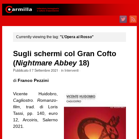
Currently viewing the tag:
"L’Opera al Rosso"
Sugli schermi col Gran Cofto
(
Nightmare Abbey
18)
Pubblicato il
7 Settembre 2021
· in
Interventi
·
di
Franco Pezzini
Vicente Huidobro,
Cagliostro. Romanzo-
film
, trad. di Loris
Tassi, pp. 140, euro
12, Arcoiris, Salerno
2021.