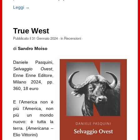
Leggi →
True West
Pubblicato il
31 Gennaio 2024
· in
Recensioni
·
di
Sandro Moiso
Daniele Pasquini,
Selvaggio Ovest
,
Enne Enne Editore,
Milano 2024, pp.
360, 18 euro
E l’America non è
più l’America, non
più un mondo
nuovo: è tutta la
terra. (
Americana
–
Elio Vittorini)