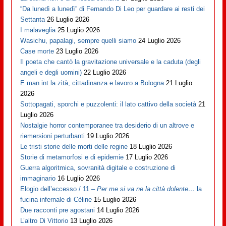
“Da lunedì a lunedì” di Fernando Di Leo per guardare ai resti dei
Settanta
26 Luglio 2026
I malaveglia
25 Luglio 2026
Wasichu, papalagi, sempre quelli siamo
24 Luglio 2026
Case morte
23 Luglio 2026
Il poeta che cantò la gravitazione universale e la caduta (degli
angeli e degli uomini)
22 Luglio 2026
E man int la zità, cittadinanza e lavoro a Bologna
21 Luglio
2026
Sottopagati, sporchi e puzzolenti: il lato cattivo della società
21
Luglio 2026
Nostalgie horror contemporanee tra desiderio di un altrove e
riemersioni perturbanti
19 Luglio 2026
Le tristi storie delle morti delle regine
18 Luglio 2026
Storie di metamorfosi e di epidemie
17 Luglio 2026
Guerra algoritmica, sovranità digitale e costruzione di
immaginario
16 Luglio 2026
Elogio dell’eccesso / 11 –
Per me si va ne la città dolente…
la
fucina infernale di Cèline
15 Luglio 2026
Due racconti pre agostani
14 Luglio 2026
L’altro Di Vittorio
13 Luglio 2026