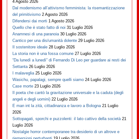
4 Agosto 2026
Dal modernismo all’attivismo femminista: la risemantizzazione
del primitivismo
2 Agosto 2026
Difendersi dai morti
1 Agosto 2026
Quello che è stato fatto di noi
31 Luglio 2026
Anamnesi di una paranoia
30 Luglio 2026
Cantico per una dis/umanità dolente
29 Luglio 2026
Il sostenitore ideale
28 Luglio 2026
La storia non è una fossa comune
27 Luglio 2026
“Da lunedì a lunedì” di Fernando Di Leo per guardare ai resti dei
Settanta
26 Luglio 2026
I malaveglia
25 Luglio 2026
Wasichu, papalagi, sempre quelli siamo
24 Luglio 2026
Case morte
23 Luglio 2026
Il poeta che cantò la gravitazione universale e la caduta (degli
angeli e degli uomini)
22 Luglio 2026
E man int la zità, cittadinanza e lavoro a Bologna
21 Luglio
2026
Sottopagati, sporchi e puzzolenti: il lato cattivo della società
21
Luglio 2026
Nostalgie horror contemporanee tra desiderio di un altrove e
riemersioni perturbanti
19 Luglio 2026