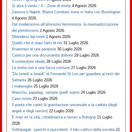
Si alza il vento / 4 – Zone di morte
4 Agosto 2026
Genova è Napoli: Blaise Cendrars torna in Italia con
Bourlinguer
4 Agosto 2026
Dal modernismo all’attivismo femminista: la risemantizzazione
del primitivismo
2 Agosto 2026
Difendersi dai morti
1 Agosto 2026
Quello che è stato fatto di noi
31 Luglio 2026
Anamnesi di una paranoia
30 Luglio 2026
Cantico per una dis/umanità dolente
29 Luglio 2026
Il sostenitore ideale
28 Luglio 2026
La storia non è una fossa comune
27 Luglio 2026
“Da lunedì a lunedì” di Fernando Di Leo per guardare ai resti dei
Settanta
26 Luglio 2026
I malaveglia
25 Luglio 2026
Wasichu, papalagi, sempre quelli siamo
24 Luglio 2026
Case morte
23 Luglio 2026
Il poeta che cantò la gravitazione universale e la caduta (degli
angeli e degli uomini)
22 Luglio 2026
E man int la zità, cittadinanza e lavoro a Bologna
21 Luglio
2026
Sottopagati, sporchi e puzzolenti: il lato cattivo della società
21