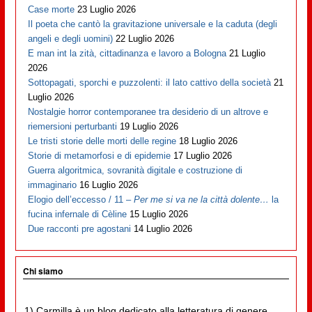
Case morte
23 Luglio 2026
Il poeta che cantò la gravitazione universale e la caduta (degli
angeli e degli uomini)
22 Luglio 2026
E man int la zità, cittadinanza e lavoro a Bologna
21 Luglio
2026
Sottopagati, sporchi e puzzolenti: il lato cattivo della società
21
Luglio 2026
Nostalgie horror contemporanee tra desiderio di un altrove e
riemersioni perturbanti
19 Luglio 2026
Le tristi storie delle morti delle regine
18 Luglio 2026
Storie di metamorfosi e di epidemie
17 Luglio 2026
Guerra algoritmica, sovranità digitale e costruzione di
immaginario
16 Luglio 2026
Elogio dell’eccesso / 11 –
Per me si va ne la città dolente…
la
fucina infernale di Cèline
15 Luglio 2026
Due racconti pre agostani
14 Luglio 2026
Chi siamo
1) Carmilla è un blog dedicato alla letteratura di genere,