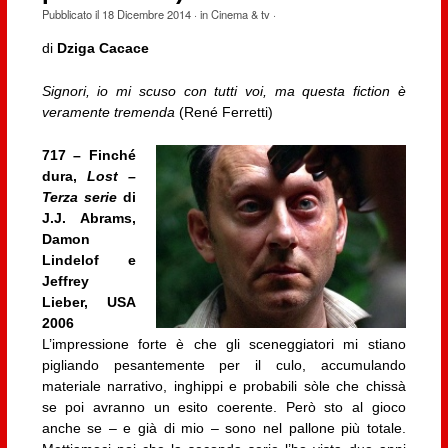
Pubblicato il
18 Dicembre 2014
· in
Cinema & tv
·
di
Dziga Cacace
Signori, io mi scuso con tutti voi, ma questa fiction è
veramente tremenda
(René Ferretti)
717 – Finché
dura,
Lost –
Terza serie
di
J.J. Abrams,
Damon
Lindelof e
Jeffrey
Lieber, USA
2006
L’impressione forte è che gli sceneggiatori mi stiano
pigliando pesantemente per il culo, accumulando
materiale narrativo, inghippi e probabili sòle che chissà
se poi avranno un esito coerente. Però sto al gioco
anche se – e già di mio – sono nel pallone più totale.