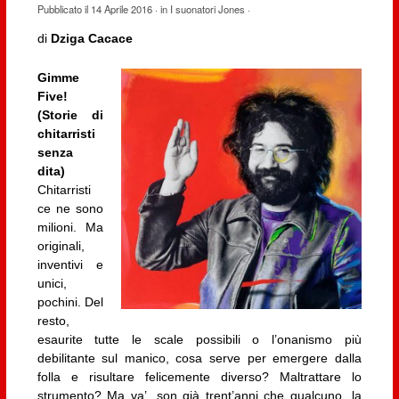
Pubblicato il
14 Aprile 2016
· in
I suonatori Jones
·
di
Dziga Cacace
Gimme
Five!
(Storie di
chitarristi
senza
dita)
Chitarristi
ce ne sono
milioni. Ma
originali,
inventivi e
unici,
pochini. Del
resto,
esaurite tutte le scale possibili o l’onanismo più
debilitante sul manico, cosa serve per emergere dalla
folla e risultare felicemente diverso? Maltrattare lo
strumento? Ma va’, son già trent’anni che qualcuno, la