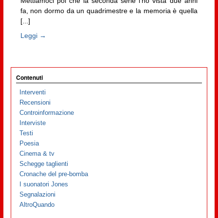
Mettiamoci poi che la seconda serie l’ho vista due anni
fa, non dormo da un quadrimestre e la memoria è quella
[...]
Leggi →
Contenuti
Interventi
Recensioni
Controinformazione
Interviste
Testi
Poesia
Cinema & tv
Schegge taglienti
Cronache del pre-bomba
I suonatori Jones
Segnalazioni
AltroQuando