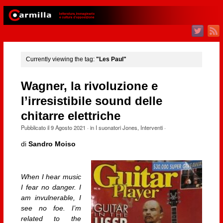
Currently viewing the tag:
"Les Paul"
Wagner, la rivoluzione e
l’irresistibile sound delle
chitarre elettriche
Pubblicato il
9 Agosto 2021
· in
I suonatori Jones
,
Interventi
·
di
Sandro Moiso
When I hear music
I fear no danger. I
am invulnerable, I
see no foe. I’m
related to the