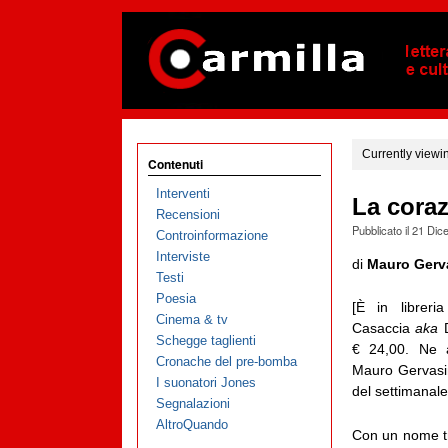
Currently viewi
Contenuti
Interventi
La coraz
Recensioni
Pubblicato il
21 Dic
Controinformazione
Interviste
di
Mauro Gerv
Testi
Poesia
[È in librer
Cinema & tv
Casaccia
aka
D
Schegge taglienti
€ 24,00. Ne an
Cronache del pre-bomba
Mauro Gervasini
I suonatori Jones
del settimanal
Segnalazioni
AltroQuando
Con un nome tra