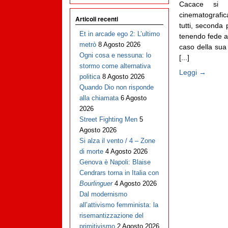
Cacace si e
cinematografic
Articoli recenti
tutti, seconda 
Et in arcade ego 2: L’ultimo
tenendo fede a
metrò
8 Agosto 2026
caso della sua 
Ogni cosa e nessuna: lo
[...]
stormo come alternativa
Leggi →
politica
8 Agosto 2026
Quando Dio non risponde
alla chiamata
6 Agosto
2026
Street Fighting Men
5
Agosto 2026
Si alza il vento / 4 – Zone
di morte
4 Agosto 2026
Genova è Napoli: Blaise
Cendrars torna in Italia con
Bourlinguer
4 Agosto 2026
Dal modernismo
all’attivismo femminista: la
risemantizzazione del
primitivismo
2 Agosto 2026