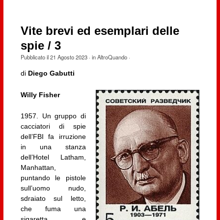
Vite brevi ed esemplari delle
spie / 3
Pubblicato il
21 Agosto 2023
· in
AltroQuando
·
di
Diego Gabutti
Willy Fisher
1957. Un gruppo di
cacciatori di spie
dell’FBI fa irruzione
in una stanza
dell’Hotel Latham,
Manhattan,
puntando le pistole
sull’uomo nudo,
sdraiato sul letto,
che fuma una
sigaretta e