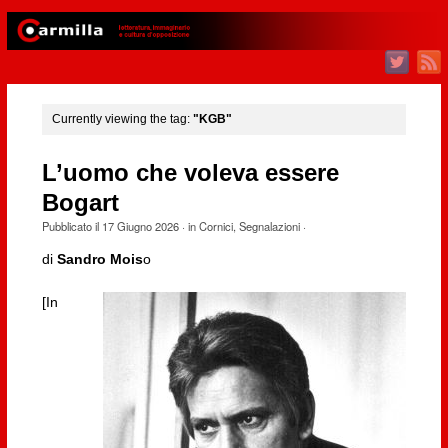
Currently viewing the tag:
"KGB"
L’uomo che voleva essere
Bogart
Pubblicato il
17 Giugno 2026
· in
Cornici
,
Segnalazioni
·
di
Sandro Mois
o
[In