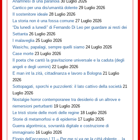
Anamnesi di una paranoia
30 Luglio 2026
Cantico per una dis/umanità dolente
29 Luglio 2026
Il sostenitore ideale
28 Luglio 2026
La storia non è una fossa comune
27 Luglio 2026
“Da lunedì a lunedì” di Fernando Di Leo per guardare ai resti dei
Settanta
26 Luglio 2026
I malaveglia
25 Luglio 2026
Wasichu, papalagi, sempre quelli siamo
24 Luglio 2026
Case morte
23 Luglio 2026
Il poeta che cantò la gravitazione universale e la caduta (degli
angeli e degli uomini)
22 Luglio 2026
E man int la zità, cittadinanza e lavoro a Bologna
21 Luglio
2026
Sottopagati, sporchi e puzzolenti: il lato cattivo della società
21
Luglio 2026
Nostalgie horror contemporanee tra desiderio di un altrove e
riemersioni perturbanti
19 Luglio 2026
Le tristi storie delle morti delle regine
18 Luglio 2026
Storie di metamorfosi e di epidemie
17 Luglio 2026
Guerra algoritmica, sovranità digitale e costruzione di
immaginario
16 Luglio 2026
Elogio dell’eccesso / 11 –
Per me si va ne la città dolente…
la