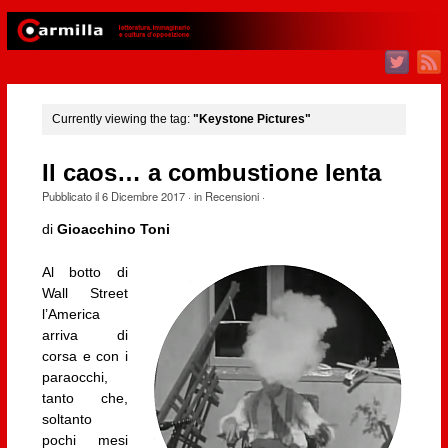
Currently viewing the tag:
"Keystone Pictures"
Il caos… a combustione lenta
Pubblicato il
6 Dicembre 2017
· in
Recensioni
·
di
Gioacchino Toni
Al botto di
Wall Street
l’America
arriva di
corsa e con i
paraocchi,
tanto che,
soltanto
pochi mesi