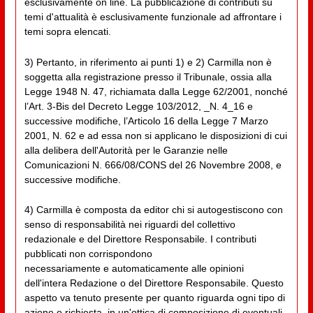
esclusivamente on line. La pubblicazione di contributi su
temi d'attualità è esclusivamente funzionale ad affrontare i
temi sopra elencati.
3) Pertanto, in riferimento ai punti 1) e 2) Carmilla non è
soggetta alla registrazione presso il Tribunale, ossia alla
Legge 1948 N. 47, richiamata dalla Legge 62/2001, nonché
l’Art. 3-Bis del Decreto Legge 103/2012, _N. 4_16 e
successive modifiche, l’Articolo 16 della Legge 7 Marzo
2001, N. 62 e ad essa non si applicano le disposizioni di cui
alla delibera dell'Autorità per le Garanzie nelle
Comunicazioni N. 666/08/CONS del 26 Novembre 2008, e
successive modifiche.
4) Carmilla è composta da editor chi si autogestiscono con
senso di responsabilità nei riguardi del collettivo
redazionale e del Direttore Responsabile. I contributi
pubblicati non corrispondono
necessariamente e automaticamente alle opinioni
dell'intera Redazione o del Direttore Responsabile. Questo
aspetto va tenuto presente per quanto riguarda ogni tipo di
azione o richiesta, in un'ottica di composizione di eventuali