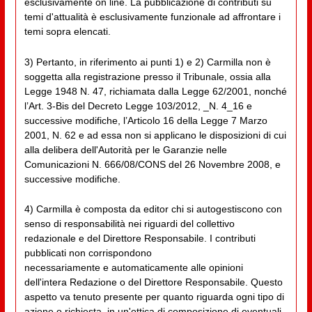
esclusivamente on line. La pubblicazione di contributi su
temi d'attualità è esclusivamente funzionale ad affrontare i
temi sopra elencati.
3) Pertanto, in riferimento ai punti 1) e 2) Carmilla non è
soggetta alla registrazione presso il Tribunale, ossia alla
Legge 1948 N. 47, richiamata dalla Legge 62/2001, nonché
l’Art. 3-Bis del Decreto Legge 103/2012, _N. 4_16 e
successive modifiche, l’Articolo 16 della Legge 7 Marzo
2001, N. 62 e ad essa non si applicano le disposizioni di cui
alla delibera dell'Autorità per le Garanzie nelle
Comunicazioni N. 666/08/CONS del 26 Novembre 2008, e
successive modifiche.
4) Carmilla è composta da editor chi si autogestiscono con
senso di responsabilità nei riguardi del collettivo
redazionale e del Direttore Responsabile. I contributi
pubblicati non corrispondono
necessariamente e automaticamente alle opinioni
dell'intera Redazione o del Direttore Responsabile. Questo
aspetto va tenuto presente per quanto riguarda ogni tipo di
azione o richiesta, in un'ottica di composizione di eventuali