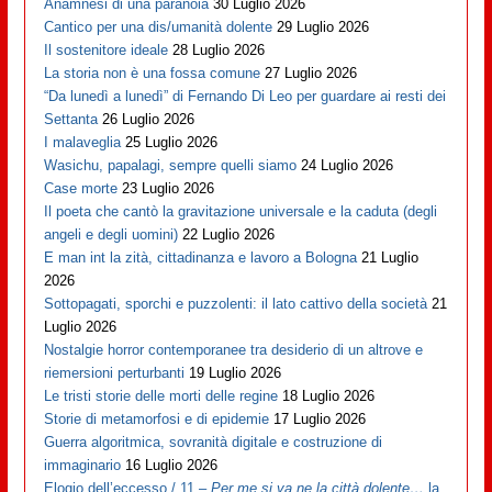
Anamnesi di una paranoia
30 Luglio 2026
Cantico per una dis/umanità dolente
29 Luglio 2026
Il sostenitore ideale
28 Luglio 2026
La storia non è una fossa comune
27 Luglio 2026
“Da lunedì a lunedì” di Fernando Di Leo per guardare ai resti dei
Settanta
26 Luglio 2026
I malaveglia
25 Luglio 2026
Wasichu, papalagi, sempre quelli siamo
24 Luglio 2026
Case morte
23 Luglio 2026
Il poeta che cantò la gravitazione universale e la caduta (degli
angeli e degli uomini)
22 Luglio 2026
E man int la zità, cittadinanza e lavoro a Bologna
21 Luglio
2026
Sottopagati, sporchi e puzzolenti: il lato cattivo della società
21
Luglio 2026
Nostalgie horror contemporanee tra desiderio di un altrove e
riemersioni perturbanti
19 Luglio 2026
Le tristi storie delle morti delle regine
18 Luglio 2026
Storie di metamorfosi e di epidemie
17 Luglio 2026
Guerra algoritmica, sovranità digitale e costruzione di
immaginario
16 Luglio 2026
Elogio dell’eccesso / 11 –
Per me si va ne la città dolente…
la