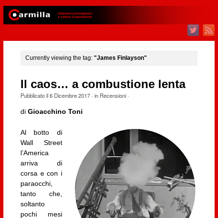
Currently viewing the tag:
"James Finlayson"
Il caos… a combustione lenta
Pubblicato il
6 Dicembre 2017
· in
Recensioni
·
di
Gioacchino Toni
Al botto di
Wall Street
l’America
arriva di
corsa e con i
paraocchi,
tanto che,
soltanto
pochi mesi