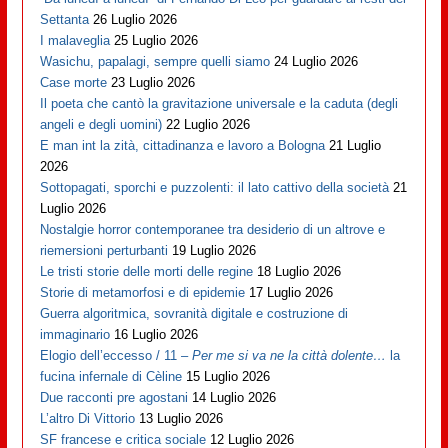
Settanta
26 Luglio 2026
I malaveglia
25 Luglio 2026
Wasichu, papalagi, sempre quelli siamo
24 Luglio 2026
Case morte
23 Luglio 2026
Il poeta che cantò la gravitazione universale e la caduta (degli
angeli e degli uomini)
22 Luglio 2026
E man int la zità, cittadinanza e lavoro a Bologna
21 Luglio
2026
Sottopagati, sporchi e puzzolenti: il lato cattivo della società
21
Luglio 2026
Nostalgie horror contemporanee tra desiderio di un altrove e
riemersioni perturbanti
19 Luglio 2026
Le tristi storie delle morti delle regine
18 Luglio 2026
Storie di metamorfosi e di epidemie
17 Luglio 2026
Guerra algoritmica, sovranità digitale e costruzione di
immaginario
16 Luglio 2026
Elogio dell’eccesso / 11 –
Per me si va ne la città dolente…
la
fucina infernale di Cèline
15 Luglio 2026
Due racconti pre agostani
14 Luglio 2026
L’altro Di Vittorio
13 Luglio 2026
SF francese e critica sociale
12 Luglio 2026