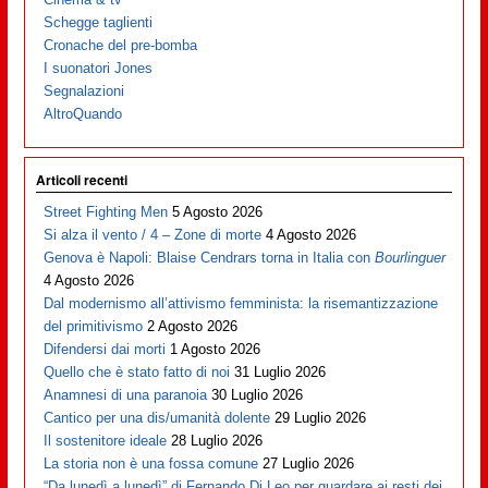
Schegge taglienti
Cronache del pre-bomba
I suonatori Jones
Segnalazioni
AltroQuando
Articoli recenti
Street Fighting Men
5 Agosto 2026
Si alza il vento / 4 – Zone di morte
4 Agosto 2026
Genova è Napoli: Blaise Cendrars torna in Italia con
Bourlinguer
4 Agosto 2026
Dal modernismo all’attivismo femminista: la risemantizzazione
del primitivismo
2 Agosto 2026
Difendersi dai morti
1 Agosto 2026
Quello che è stato fatto di noi
31 Luglio 2026
Anamnesi di una paranoia
30 Luglio 2026
Cantico per una dis/umanità dolente
29 Luglio 2026
Il sostenitore ideale
28 Luglio 2026
La storia non è una fossa comune
27 Luglio 2026
“Da lunedì a lunedì” di Fernando Di Leo per guardare ai resti dei