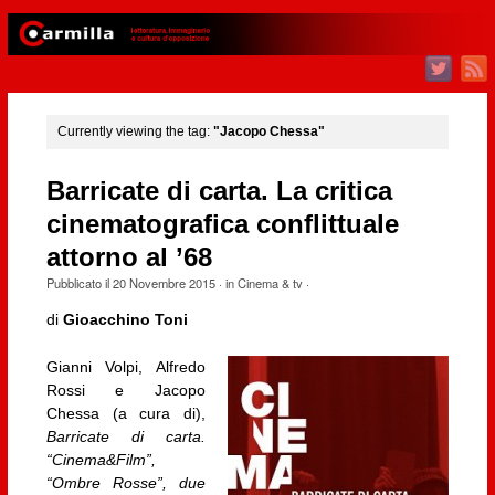
Currently viewing the tag:
"Jacopo Chessa"
Barricate di carta. La critica
cinematografica conflittuale
attorno al ’68
Pubblicato il
20 Novembre 2015
· in
Cinema & tv
·
di
Gioacchino Toni
Gianni Volpi, Alfredo
Rossi e Jacopo
Chessa (a cura di),
Barricate di carta.
“Cinema&Film”,
“Ombre Rosse”, due