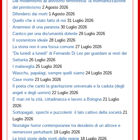
Dal modernismo all’attivismo femminista: la risemantizzazione
del primitivismo
2 Agosto 2026
Difendersi dai morti
1 Agosto 2026
Quello che è stato fatto di noi
31 Luglio 2026
Anamnesi di una paranoia
30 Luglio 2026
Cantico per una dis/umanità dolente
29 Luglio 2026
Il sostenitore ideale
28 Luglio 2026
La storia non è una fossa comune
27 Luglio 2026
“Da lunedì a lunedì” di Fernando Di Leo per guardare ai resti dei
Settanta
26 Luglio 2026
I malaveglia
25 Luglio 2026
Wasichu, papalagi, sempre quelli siamo
24 Luglio 2026
Case morte
23 Luglio 2026
Il poeta che cantò la gravitazione universale e la caduta (degli
angeli e degli uomini)
22 Luglio 2026
E man int la zità, cittadinanza e lavoro a Bologna
21 Luglio
2026
Sottopagati, sporchi e puzzolenti: il lato cattivo della società
21
Luglio 2026
Nostalgie horror contemporanee tra desiderio di un altrove e
riemersioni perturbanti
19 Luglio 2026
Le tristi storie delle morti delle regine
18 Luglio 2026