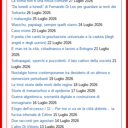
La storia non è una fossa comune
27 Luglio 2026
“Da lunedì a lunedì” di Fernando Di Leo per guardare ai resti dei
Settanta
26 Luglio 2026
I malaveglia
25 Luglio 2026
Wasichu, papalagi, sempre quelli siamo
24 Luglio 2026
Case morte
23 Luglio 2026
Il poeta che cantò la gravitazione universale e la caduta (degli
angeli e degli uomini)
22 Luglio 2026
E man int la zità, cittadinanza e lavoro a Bologna
21 Luglio
2026
Sottopagati, sporchi e puzzolenti: il lato cattivo della società
21
Luglio 2026
Nostalgie horror contemporanee tra desiderio di un altrove e
riemersioni perturbanti
19 Luglio 2026
Le tristi storie delle morti delle regine
18 Luglio 2026
Storie di metamorfosi e di epidemie
17 Luglio 2026
Guerra algoritmica, sovranità digitale e costruzione di
immaginario
16 Luglio 2026
Elogio dell’eccesso / 11 –
Per me si va ne la città dolente…
la
fucina infernale di Cèline
15 Luglio 2026
Due racconti pre agostani
14 Luglio 2026
L’altro Di Vittorio
13 Luglio 2026