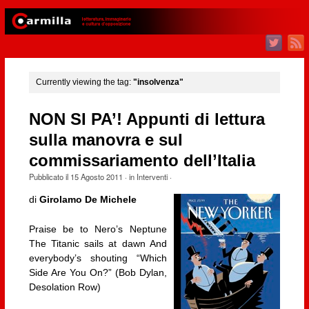
Currently viewing the tag:
"insolvenza"
NON SI PA’! Appunti di lettura
sulla manovra e sul
commissariamento dell’Italia
Pubblicato il
15 Agosto 2011
· in
Interventi
·
di
Girolamo De Michele
Praise be to Nero’s Neptune
The Titanic sails at dawn And
everybody’s shouting “Which
Side Are You On?” (Bob Dylan,
Desolation Row)