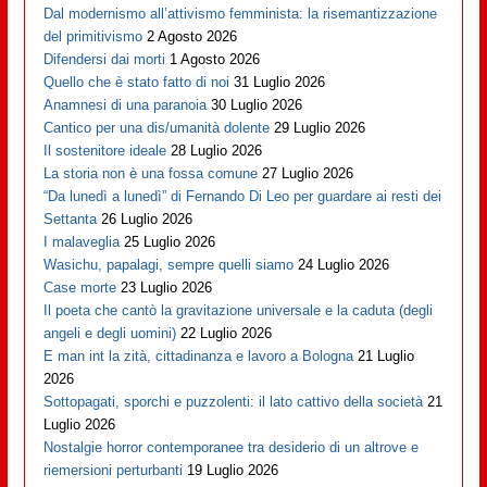
Dal modernismo all’attivismo femminista: la risemantizzazione
del primitivismo
2 Agosto 2026
Difendersi dai morti
1 Agosto 2026
Quello che è stato fatto di noi
31 Luglio 2026
Anamnesi di una paranoia
30 Luglio 2026
Cantico per una dis/umanità dolente
29 Luglio 2026
Il sostenitore ideale
28 Luglio 2026
La storia non è una fossa comune
27 Luglio 2026
“Da lunedì a lunedì” di Fernando Di Leo per guardare ai resti dei
Settanta
26 Luglio 2026
I malaveglia
25 Luglio 2026
Wasichu, papalagi, sempre quelli siamo
24 Luglio 2026
Case morte
23 Luglio 2026
Il poeta che cantò la gravitazione universale e la caduta (degli
angeli e degli uomini)
22 Luglio 2026
E man int la zità, cittadinanza e lavoro a Bologna
21 Luglio
2026
Sottopagati, sporchi e puzzolenti: il lato cattivo della società
21
Luglio 2026
Nostalgie horror contemporanee tra desiderio di un altrove e
riemersioni perturbanti
19 Luglio 2026