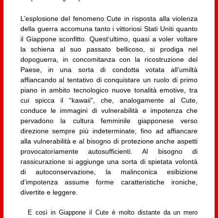
L’esplosione del fenomeno Cute in risposta alla violenza
della guerra accomuna tanto i vittoriosi Stati Uniti quanto
il Giappone sconfitto. Quest’ultimo, quasi a voler voltare
la schiena al suo passato bellicoso, si prodiga nel
dopoguerra, in concomitanza con la ricostruzione del
Paese, in una sorta di condotta votata all’umiltà
affiancando al tentativo di conquistare un ruolo di primo
piano in ambito tecnologico nuove tonalità emotive, tra
cui spicca il “kawaii”, che, analogamente al Cute,
conduce le immagini di vulnerabilità e impotenza che
pervadono la cultura femminile giapponese verso
direzione sempre più indeterminate, fino ad affiancare
alla vulnerabilità e al bisogno di protezione anche aspetti
provocatoriamente autosufficienti. Al bisogno di
rassicurazione si aggiunge una sorta di spietata volontà
di autoconservazione, la malinconica esibizione
d’impotenza assume forme caratteristiche ironiche,
divertite e leggere.
E così in Giappone il Cute è molto distante da un mero