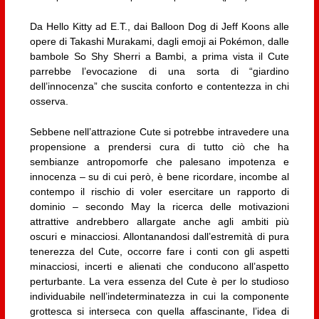
Da Hello Kitty ad E.T., dai Balloon Dog di Jeff Koons alle
opere di Takashi Murakami, dagli emoji ai Pokémon, dalle
bambole So Shy Sherri a Bambi, a prima vista il Cute
parrebbe l’evocazione di una sorta di “giardino
dell’innocenza” che suscita conforto e contentezza in chi
osserva.
Sebbene nell’attrazione Cute si potrebbe intravedere una
propensione a prendersi cura di tutto ciò che ha
sembianze antropomorfe che palesano impotenza e
innocenza – su di cui però, è bene ricordare, incombe al
contempo il rischio di voler esercitare un rapporto di
dominio – secondo May la ricerca delle motivazioni
attrattive andrebbero allargate anche agli ambiti più
oscuri e minacciosi. Allontanandosi dall’estremità di pura
tenerezza del Cute, occorre fare i conti con gli aspetti
minacciosi, incerti e alienati che conducono all’aspetto
perturbante. La vera essenza del Cute è per lo studioso
individuabile nell’indeterminatezza in cui la componente
grottesca si interseca con quella affascinante, l’idea di