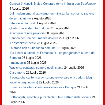
Genova è Napoli: Blaise Cendrars torna in Italia con
Bourlinguer
4 Agosto 2026
Dal modernismo all’attivismo femminista: la risemantizzazione
del primitivismo
2 Agosto 2026
Difendersi dai morti
1 Agosto 2026
Quello che è stato fatto di noi
31 Luglio 2026
Anamnesi di una paranoia
30 Luglio 2026
Cantico per una dis/umanità dolente
29 Luglio 2026
Il sostenitore ideale
28 Luglio 2026
La storia non è una fossa comune
27 Luglio 2026
“Da lunedì a lunedì” di Fernando Di Leo per guardare ai resti dei
Settanta
26 Luglio 2026
I malaveglia
25 Luglio 2026
Wasichu, papalagi, sempre quelli siamo
24 Luglio 2026
Case morte
23 Luglio 2026
Il poeta che cantò la gravitazione universale e la caduta (degli
angeli e degli uomini)
22 Luglio 2026
E man int la zità, cittadinanza e lavoro a Bologna
21 Luglio
2026
Sottopagati, sporchi e puzzolenti: il lato cattivo della società
21
Luglio 2026