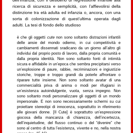
dell’infanzia, con il desiderio di regressione infantile alla
ricerca di sicurezza e semplicità, con l’affievolirsi della
distinzione tra età adulta ed infanzia o, ancora, con una
sorta di colonizzazione di quest’ultima operata dagli
adulti. La tesi di fondo dello studioso
è che gli oggetti
cute
non sono soltanto distrazioni infantili
delle ansie del mondo odierno, in cui competitività e
cambiamenti dissennati sradicano da un giorno all’altro gli
individui dal proprio posto di lavoro, dalla propria comunità e
dalla propria identità. Non sono soltanto fonti di intimità
sicura e affidabile in un’epoca che sembra precipitarsi verso
un’esplosione di paure, rabbie, recriminazioni e ingiustizie
storiche, troppe e troppo grandi da poterle affrontare o
riparare tutte insieme. Non sono soltanto
avatar
di una
commercialità priva di anima o modi per rifugiarsi in
un’esistenza autoindulgente, vuota, senza impegno. Non
sono soltanto modi personalizzare gli oggetti di un mondo
impersonale. E non sono necessariamente schermi su cui
proiettare stereotipi di innocenza, soprattutto in riferimento
alle giovani donne. [Il Cute] è soprattutto un’espressione
giocosa della mancanza di chiarezza, dell’incertezza,
dell’inquietudine, del flusso continuo o del “divenire” che
sono al centro di tutta l’esistenza, vivente e no, nella nostra