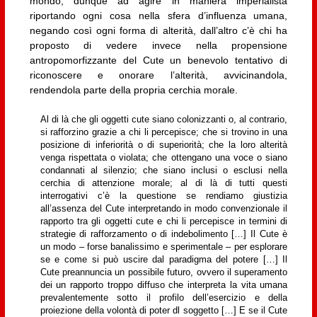
mondo, dunque ad agire in maniera imperialista
riportando ogni cosa nella sfera d’influenza umana,
negando così ogni forma di alterità, dall’altro c’è chi ha
proposto di vedere invece nella propensione
antropomorfizzante del Cute un benevolo tentativo di
riconoscere e onorare l’alterità, avvicinandola,
rendendola parte della propria cerchia morale.
Al di là che gli oggetti cute siano colonizzanti o, al contrario,
si rafforzino grazie a chi li percepisce; che si trovino in una
posizione di inferiorità o di superiorità; che la loro alterità
venga rispettata o violata; che ottengano una voce o siano
condannati al silenzio; che siano inclusi o esclusi nella
cerchia di attenzione morale; al di là di tutti questi
interrogativi c’è la questione se rendiamo giustizia
all’assenza del Cute interpretando in modo convenzionale il
rapporto tra gli oggetti cute e chi li percepisce in termini di
strategie di rafforzamento o di indebolimento […] Il Cute è
un modo – forse banalissimo e sperimentale – per esplorare
se e come si può uscire dal paradigma del potere […] Il
Cute preannuncia un possibile futuro, ovvero il superamento
dei un rapporto troppo diffuso che interpreta la vita umana
prevalentemente sotto il profilo dell’esercizio e della
proiezione della volontà di poter dl soggetto […] E se il Cute