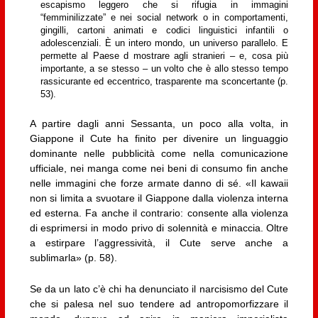
escapismo leggero che si rifugia in immagini
“femminilizzate” e nei social network o in comportamenti,
gingilli, cartoni animati e codici linguistici infantili o
adolescenziali. È un intero mondo, un universo parallelo. E
permette al Paese d mostrare agli stranieri – e, cosa più
importante, a se stesso – un volto che è allo stesso tempo
rassicurante ed eccentrico, trasparente ma sconcertante (p.
53).
A partire dagli anni Sessanta, un poco alla volta, in
Giappone il Cute ha finito per divenire un linguaggio
dominante nelle pubblicità come nella comunicazione
ufficiale, nei manga come nei beni di consumo fin anche
nelle immagini che forze armate danno di sé. «Il kawaii
non si limita a svuotare il Giappone dalla violenza interna
ed esterna. Fa anche il contrario: consente alla violenza
di esprimersi in modo privo di solennità e minaccia. Oltre
a estirpare l’aggressività, il Cute serve anche a
sublimarla» (p. 58).
Se da un lato c’è chi ha denunciato il narcisismo del Cute
che si palesa nel suo tendere ad antropomorfizzare il