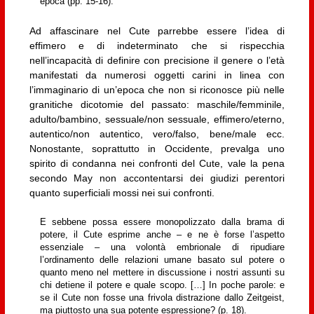
epoca (pp. 15-16).
Ad affascinare nel Cute parrebbe essere l’idea di
effimero e di indeterminato che si rispecchia
nell’incapacità di definire con precisione il genere o l’età
manifestati da numerosi oggetti carini in linea con
l’immaginario di un’epoca che non si riconosce più nelle
granitiche dicotomie del passato: maschile/femminile,
adulto/bambino, sessuale/non sessuale, effimero/eterno,
autentico/non autentico, vero/falso, bene/male ecc.
Nonostante, soprattutto in Occidente, prevalga uno
spirito di condanna nei confronti del Cute, vale la pena
secondo May non accontentarsi dei giudizi perentori
quanto superficiali mossi nei sui confronti.
E sebbene possa essere monopolizzato dalla brama di
potere, il Cute esprime anche – e ne è forse l’aspetto
essenziale – una volontà embrionale di ripudiare
l’ordinamento delle relazioni umane basato sul potere o
quanto meno nel mettere in discussione i nostri assunti su
chi detiene il potere e quale scopo. […] In poche parole: e
se il Cute non fosse una frivola distrazione dallo Zeitgeist,
ma piuttosto una sua potente espressione? (p. 18).