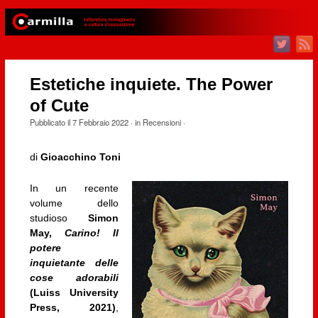
Estetiche inquiete. The Power
of Cute
Pubblicato il
7 Febbraio 2022
· in
Recensioni
·
di
Gioacchino Toni
In un recente
volume dello
studioso
Simon
May,
Carino! Il
potere
inquietante delle
cose adorabili
(Luiss University
Press, 2021)
,