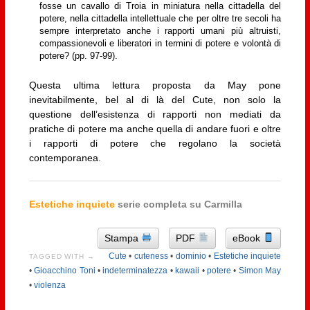
fosse un cavallo di Troia in miniatura nella cittadella del
potere, nella cittadella intellettuale che per oltre tre secoli ha
sempre interpretato anche i rapporti umani più altruisti,
compassionevoli e liberatori in termini di potere e volontà di
potere? (pp. 97-99).
Questa ultima lettura proposta da May pone
inevitabilmente, bel al di là del Cute, non solo la
questione dell’esistenza di rapporti non mediati da
pratiche di potere ma anche quella di andare fuori e oltre
i rapporti di potere che regolano la società
contemporanea.
Estetiche inquiete
serie completa su Carmilla
Stampa
PDF
eBook
Cute
•
cuteness
•
dominio
•
Estetiche inquiete
TAGGED WITH →
•
Gioacchino Toni
•
indeterminatezza
•
kawaii
•
potere
•
Simon May
•
violenza