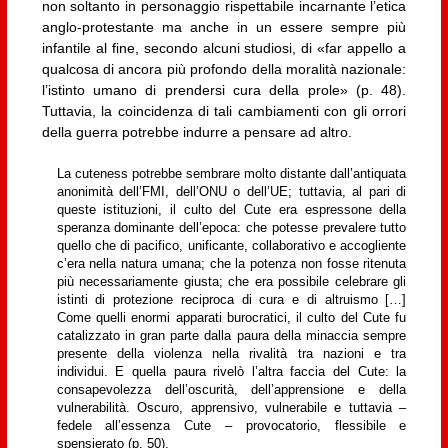
non soltanto in personaggio rispettabile incarnante l’etica
anglo-protestante ma anche in un essere sempre più
infantile al fine, secondo alcuni studiosi, di «far appello a
qualcosa di ancora più profondo della moralità nazionale:
l’istinto umano di prendersi cura della prole» (p. 48).
Tuttavia, la coincidenza di tali cambiamenti con gli orrori
della guerra potrebbe indurre a pensare ad altro.
La cuteness potrebbe sembrare molto distante dall’antiquata
anonimità dell’FMI, dell’ONU o dell’UE; tuttavia, al pari di
queste istituzioni, il culto del Cute era espressone della
speranza dominante dell’epoca: che potesse prevalere tutto
quello che di pacifico, unificante, collaborativo e accogliente
c’era nella natura umana; che la potenza non fosse ritenuta
più necessariamente giusta; che era possibile celebrare gli
istinti di protezione reciproca di cura e di altruismo […]
Come quelli enormi apparati burocratici, il culto del Cute fu
catalizzato in gran parte dalla paura della minaccia sempre
presente della violenza nella rivalità tra nazioni e tra
individui. E quella paura rivelò l’altra faccia del Cute: la
consapevolezza dell’oscurità, dell’apprensione e della
vulnerabilità. Oscuro, apprensivo, vulnerabile e tuttavia –
fedele all’essenza Cute – provocatorio, flessibile e
spensierato (p. 50).