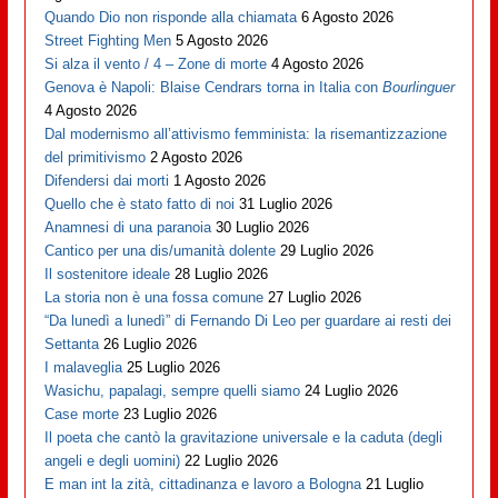
Quando Dio non risponde alla chiamata
6 Agosto 2026
Street Fighting Men
5 Agosto 2026
Si alza il vento / 4 – Zone di morte
4 Agosto 2026
Genova è Napoli: Blaise Cendrars torna in Italia con
Bourlinguer
4 Agosto 2026
Dal modernismo all’attivismo femminista: la risemantizzazione
del primitivismo
2 Agosto 2026
Difendersi dai morti
1 Agosto 2026
Quello che è stato fatto di noi
31 Luglio 2026
Anamnesi di una paranoia
30 Luglio 2026
Cantico per una dis/umanità dolente
29 Luglio 2026
Il sostenitore ideale
28 Luglio 2026
La storia non è una fossa comune
27 Luglio 2026
“Da lunedì a lunedì” di Fernando Di Leo per guardare ai resti dei
Settanta
26 Luglio 2026
I malaveglia
25 Luglio 2026
Wasichu, papalagi, sempre quelli siamo
24 Luglio 2026
Case morte
23 Luglio 2026
Il poeta che cantò la gravitazione universale e la caduta (degli
angeli e degli uomini)
22 Luglio 2026
E man int la zità, cittadinanza e lavoro a Bologna
21 Luglio