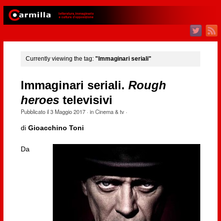
Currently viewing the tag:
"Immaginari seriali"
Immaginari seriali.
Rough
heroes
televisivi
Pubblicato il
3 Maggio 2017
· in
Cinema & tv
·
di
Gioacchino Toni
Da