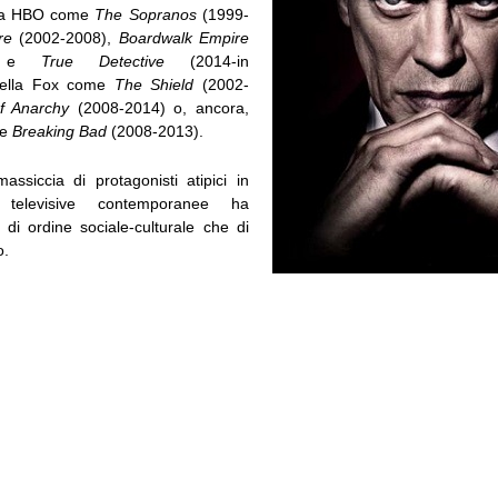
lla HBO come
The Sopranos
(1999-
re
(2002-2008),
Boardwalk Empire
4) e
True Detective
(2014-in
della Fox come
The Shield
(2002-
f Anarchy
(2008-2014) o, ancora,
me
Breaking Bad
(2008-2013).
ssiccia di protagonisti atipici in
 televisive contemporanee ha
 di ordine sociale-culturale che di
o.