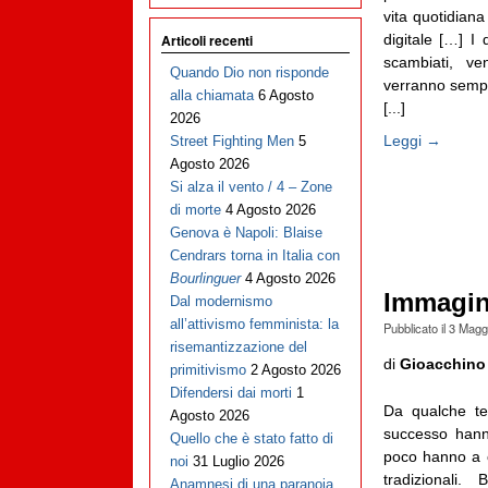
vita quotidian
digitale […] I
Articoli recenti
scambiati, ven
Quando Dio non risponde
verranno sempre
alla chiamata
6 Agosto
[...]
2026
Leggi →
Street Fighting Men
5
Agosto 2026
Si alza il vento / 4 – Zone
di morte
4 Agosto 2026
Genova è Napoli: Blaise
Cendrars torna in Italia con
Bourlinguer
4 Agosto 2026
Immagina
Dal modernismo
all’attivismo femminista: la
Pubblicato il
3 Magg
risemantizzazione del
di
Gioacchino
primitivismo
2 Agosto 2026
Difendersi dai morti
1
Da qualche te
Agosto 2026
successo hann
Quello che è stato fatto di
poco hanno a ch
noi
31 Luglio 2026
tradizionali
Anamnesi di una paranoia