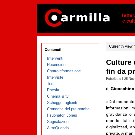
Currently viewi
Contenuti
Interventi
Culture 
Recensioni
fin da p
Controinformazione
Interviste
Pubblicato il
25 Nov
Testi
di
Gioacchino
Poesia
Cinema & tv
«Dal momento i
Schegge taglienti
informazioni 
Cronache del pre-bomba
gravidanza o s
I suonatori Jones
mondo tutti i
Segnalazioni
digitalizzati, 
AltroQuando
private. A man