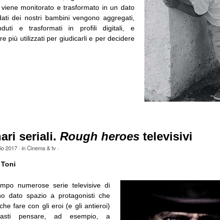
a viene monitorato e trasformato in un dato
 dati dei nostri bambini vengono aggregati,
duti e trasformati in profili digitali, e
 più utilizzati per giudicarli e per decidere
ri seriali.
Rough heroes
televisivi
io 2017
· in
Cinema & tv
·
 Toni
mpo numerose serie televisive di
o dato spazio a protagonisti che
e fare con gli eroi (e gli antieroi)
. Basti pensare, ad esempio, a