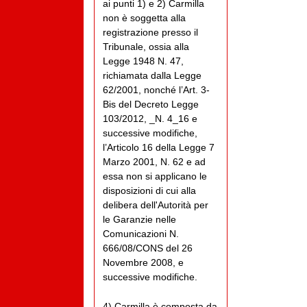
ai punti 1) e 2) Carmilla
non è soggetta alla
registrazione presso il
Tribunale, ossia alla
Legge 1948 N. 47,
richiamata dalla Legge
62/2001, nonché l’Art. 3-
Bis del Decreto Legge
103/2012, _N. 4_16 e
successive modifiche,
l’Articolo 16 della Legge 7
Marzo 2001, N. 62 e ad
essa non si applicano le
disposizioni di cui alla
delibera dell'Autorità per
le Garanzie nelle
Comunicazioni N.
666/08/CONS del 26
Novembre 2008, e
successive modifiche.
4) Carmilla è composta da