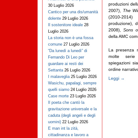
produzioni de
30 Luglio 2026
2007),
The Wi
Cantico per una dis/umanità
(2010-201
dolente
29 Luglio 2026
produzione), 
Il sostenitore ideale
28
2008),
Sons o
Luglio 2026
della AMC co
La storia non è una fossa
comune
27 Luglio 2026
La presenza ma
“Da lunedì a lunedì” di
molte serie
Fernando Di Leo per
spiegazioni sia
guardare ai resti dei
ordine narrativ
Settanta
26 Luglio 2026
I malaveglia
25 Luglio 2026
Leggi →
Wasichu, papalagi, sempre
quelli siamo
24 Luglio 2026
Case morte
23 Luglio 2026
Il poeta che cantò la
gravitazione universale e la
caduta (degli angeli e degli
uomini)
22 Luglio 2026
E man int la zità,
cittadinanza e lavoro a