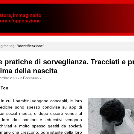
ng the tag:
"identificazione"
e pratiche di sorveglianza. Tracciati e pr
rima della nascita
embre 2021
· in
Recensioni
·
 Toni
n cui i bambini vengono concepiti, le loro
mediche sono spesso condivise su app di
ui social media, e dopo essere venuti al
 loro dati sanitari e educativi vengono
archiviati e molto spesso gestiti da società
 mano che crescono, ogni istante della loro