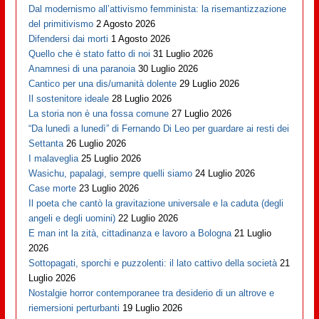
Dal modernismo all’attivismo femminista: la risemantizzazione
del primitivismo
2 Agosto 2026
Difendersi dai morti
1 Agosto 2026
Quello che è stato fatto di noi
31 Luglio 2026
Anamnesi di una paranoia
30 Luglio 2026
Cantico per una dis/umanità dolente
29 Luglio 2026
Il sostenitore ideale
28 Luglio 2026
La storia non è una fossa comune
27 Luglio 2026
“Da lunedì a lunedì” di Fernando Di Leo per guardare ai resti dei
Settanta
26 Luglio 2026
I malaveglia
25 Luglio 2026
Wasichu, papalagi, sempre quelli siamo
24 Luglio 2026
Case morte
23 Luglio 2026
Il poeta che cantò la gravitazione universale e la caduta (degli
angeli e degli uomini)
22 Luglio 2026
E man int la zità, cittadinanza e lavoro a Bologna
21 Luglio
2026
Sottopagati, sporchi e puzzolenti: il lato cattivo della società
21
Luglio 2026
Nostalgie horror contemporanee tra desiderio di un altrove e
riemersioni perturbanti
19 Luglio 2026