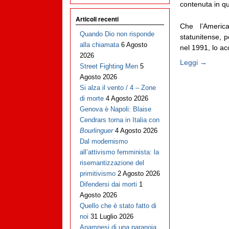
contenuta in qu
Articoli recenti
Che l’Americ
Quando Dio non risponde
statunitense, p
alla chiamata
6 Agosto
nel 1991, lo acc
2026
Leggi →
Street Fighting Men
5
Agosto 2026
Si alza il vento / 4 – Zone
di morte
4 Agosto 2026
Genova è Napoli: Blaise
Cendrars torna in Italia con
Bourlinguer
4 Agosto 2026
Dal modernismo
all’attivismo femminista: la
risemantizzazione del
primitivismo
2 Agosto 2026
Difendersi dai morti
1
Agosto 2026
Quello che è stato fatto di
noi
31 Luglio 2026
Anamnesi di una paranoia