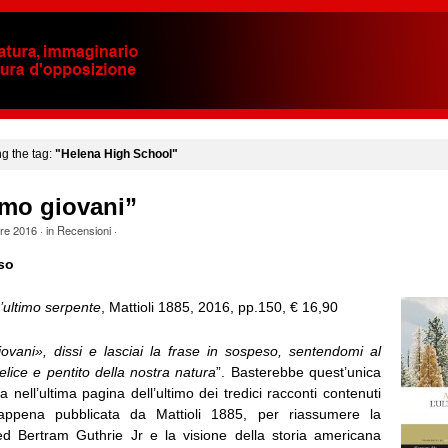
ng the tag:
"Helena High School"
amo giovani”
bre 2016
· in
Recensioni
·
so
’ultimo serpente
, Mattioli 1885, 2016, pp.150, € 16,90
ovani», dissi e lasciai la frase in sospeso, sentendomi al
lice e pentito della nostra natura
”. Basterebbe quest’unica
a nell’ultima pagina dell’ultimo dei tredici racconti contenuti
a appena pubblicata da Mattioli 1885, per riassumere la
red Bertram Guthrie Jr e la visione della storia americana