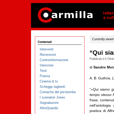
Currently viewi
Contenuti
Interventi
“Qui si
Recensioni
Pubblicato il
5 Otto
Controinformazione
Interviste
di
Sandro Moi
Testi
Poesia
A. B. Guthrie,
L
Cinema & tv
Schegge taglienti
“
«Qui siamo gi
Cronache del pre-bomba
tempo stesso fe
I suonatori Jones
frase, contenut
Segnalazioni
nell’antologi
AltroQuando
poetica di Alf