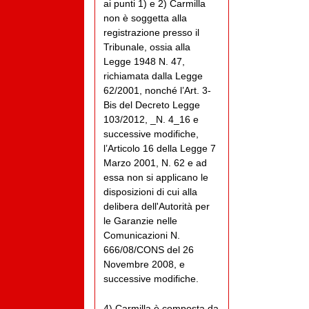
ai punti 1) e 2) Carmilla
non è soggetta alla
registrazione presso il
Tribunale, ossia alla
Legge 1948 N. 47,
richiamata dalla Legge
62/2001, nonché l’Art. 3-
Bis del Decreto Legge
103/2012, _N. 4_16 e
successive modifiche,
l’Articolo 16 della Legge 7
Marzo 2001, N. 62 e ad
essa non si applicano le
disposizioni di cui alla
delibera dell'Autorità per
le Garanzie nelle
Comunicazioni N.
666/08/CONS del 26
Novembre 2008, e
successive modifiche.
4) Carmilla è composta da