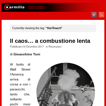
Currently viewing the tag:
"Hal Roach"
Il caos… a combustione lenta
Pubblicato il
6 Dicembre 2017
· in
Recensioni
·
di
Gioacchino Toni
Al botto di
Wall Street
l’America
arriva di
corsa e con i
paraocchi,
tanto che,
soltanto
pochi mesi