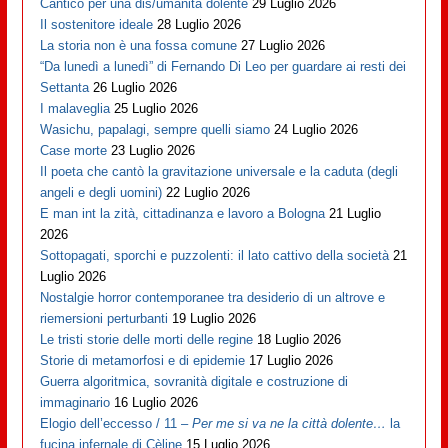
Cantico per una dis/umanità dolente
29 Luglio 2026
Il sostenitore ideale
28 Luglio 2026
La storia non è una fossa comune
27 Luglio 2026
“Da lunedì a lunedì” di Fernando Di Leo per guardare ai resti dei
Settanta
26 Luglio 2026
I malaveglia
25 Luglio 2026
Wasichu, papalagi, sempre quelli siamo
24 Luglio 2026
Case morte
23 Luglio 2026
Il poeta che cantò la gravitazione universale e la caduta (degli
angeli e degli uomini)
22 Luglio 2026
E man int la zità, cittadinanza e lavoro a Bologna
21 Luglio
2026
Sottopagati, sporchi e puzzolenti: il lato cattivo della società
21
Luglio 2026
Nostalgie horror contemporanee tra desiderio di un altrove e
riemersioni perturbanti
19 Luglio 2026
Le tristi storie delle morti delle regine
18 Luglio 2026
Storie di metamorfosi e di epidemie
17 Luglio 2026
Guerra algoritmica, sovranità digitale e costruzione di
immaginario
16 Luglio 2026
Elogio dell’eccesso / 11 –
Per me si va ne la città dolente…
la
fucina infernale di Cèline
15 Luglio 2026