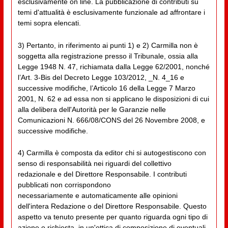
esclusivamente on line. La pubblicazione di contributi su
temi d'attualità è esclusivamente funzionale ad affrontare i
temi sopra elencati.
3) Pertanto, in riferimento ai punti 1) e 2) Carmilla non è
soggetta alla registrazione presso il Tribunale, ossia alla
Legge 1948 N. 47, richiamata dalla Legge 62/2001, nonché
l’Art. 3-Bis del Decreto Legge 103/2012, _N. 4_16 e
successive modifiche, l’Articolo 16 della Legge 7 Marzo
2001, N. 62 e ad essa non si applicano le disposizioni di cui
alla delibera dell'Autorità per le Garanzie nelle
Comunicazioni N. 666/08/CONS del 26 Novembre 2008, e
successive modifiche.
4) Carmilla è composta da editor chi si autogestiscono con
senso di responsabilità nei riguardi del collettivo
redazionale e del Direttore Responsabile. I contributi
pubblicati non corrispondono
necessariamente e automaticamente alle opinioni
dell'intera Redazione o del Direttore Responsabile. Questo
aspetto va tenuto presente per quanto riguarda ogni tipo di
azione o richiesta, in un'ottica di composizione di eventuali