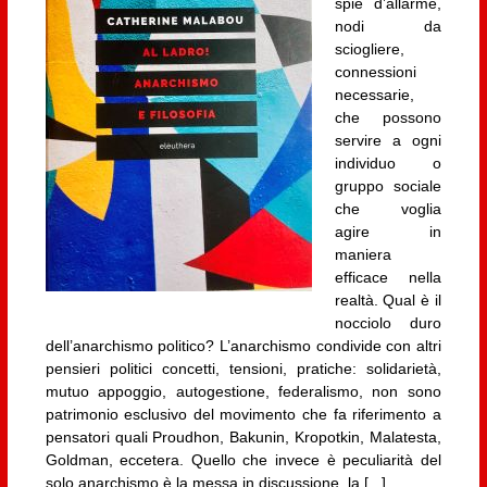
spie d’allarme,
nodi da
sciogliere,
connessioni
necessarie,
che possono
servire a ogni
individuo o
gruppo sociale
che voglia
agire in
maniera
efficace nella
realtà. Qual è il
nocciolo duro
dell’anarchismo politico? L’anarchismo condivide con altri
pensieri politici concetti, tensioni, pratiche: solidarietà,
mutuo appoggio, autogestione, federalismo, non sono
patrimonio esclusivo del movimento che fa riferimento a
pensatori quali Proudhon, Bakunin, Kropotkin, Malatesta,
Goldman, eccetera. Quello che invece è peculiarità del
solo anarchismo è la messa in discussione, la [...]