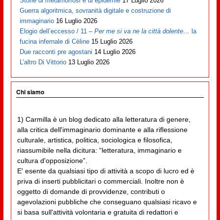
Storie di metamorfosi e di epidemie
17 Luglio 2026
Guerra algoritmica, sovranità digitale e costruzione di
immaginario
16 Luglio 2026
Elogio dell’eccesso / 11 –
Per me si va ne la città dolente…
la
fucina infernale di Cèline
15 Luglio 2026
Due racconti pre agostani
14 Luglio 2026
L’altro Di Vittorio
13 Luglio 2026
Chi siamo
1) Carmilla è un blog dedicato alla letteratura di genere,
alla critica dell'immaginario dominante e alla riflessione
culturale, artistica, politica, sociologica e filosofica,
riassumibile nella dicitura: “letteratura, immaginario e
cultura d'opposizione”.
E' esente da qualsiasi tipo di attività a scopo di lucro ed è
priva di inserti pubblicitari o commerciali. Inoltre non è
oggetto di domande di provvidenze, contributi o
agevolazioni pubbliche che conseguano qualsiasi ricavo e
si basa sull'attività volontaria e gratuita di redattori e