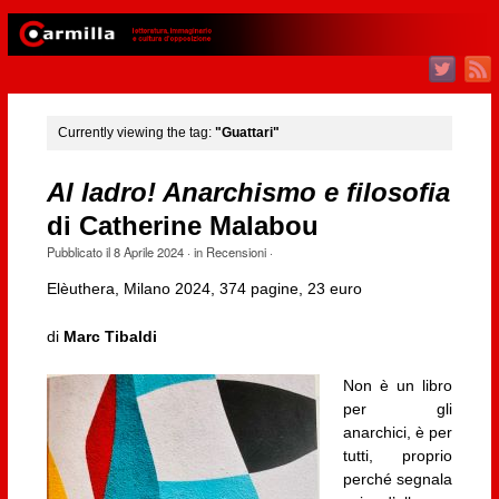
Currently viewing the tag:
"Guattari"
Al ladro! Anarchismo e filosofia
di Catherine Malabou
Pubblicato il
8 Aprile 2024
· in
Recensioni
·
Elèuthera, Milano 2024, 374 pagine, 23 euro
di
Marc Tibaldi
Non è un libro
per gli
anarchici, è per
tutti, proprio
perché segnala