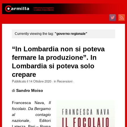
Currently viewing the tag:
"governo regionale"
“In Lombardia non si poteva
fermare la produzione”. In
Lombardia si poteva solo
crepare
Pubblicato il
14 Ottobre 2020
· in
Recensioni
·
di
Sandro Moiso
Francesca Nava,
Il
focolaio. Da Bergamo
al contagio
nazionale
, Editori
Laterza, Bari – Roma